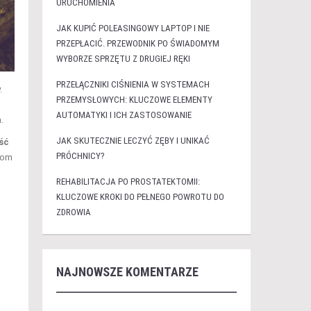
URUCHOMIENIA
JAK KUPIĆ POLEASINGOWY LAPTOP I NIE
PRZEPŁACIĆ. PRZEWODNIK PO ŚWIADOMYM
WYBORZE SPRZĘTU Z DRUGIEJ RĘKI
PRZEŁĄCZNIKI CIŚNIENIA W SYSTEMACH
.
PRZEMYSŁOWYCH: KLUCZOWE ELEMENTY
AUTOMATYKI I ICH ZASTOSOWANIE
.
JAK SKUTECZNIE LECZYĆ ZĘBY I UNIKAĆ
ść
PRÓCHNICY?
tom
REHABILITACJA PO PROSTATEKTOMII:
KLUCZOWE KROKI DO PEŁNEGO POWROTU DO
ZDROWIA
NAJNOWSZE KOMENTARZE