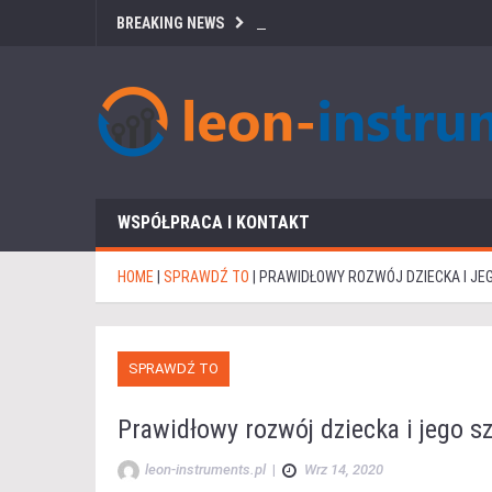
BREAKING NEWS
WSPÓŁPRACA I KONTAKT
HOME
|
SPRAWDŹ TO
|
PRAWIDŁOWY ROZWÓJ DZIECKA I JE
SPRAWDŹ TO
Prawidłowy rozwój dziecka i jego s
leon-instruments.pl
|
Wrz 14, 2020