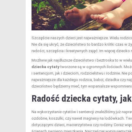
Szczęście naszych dzieci jest najważniejsze. Wielu rodzic
Nie da się ukryć, że dzieciństwo to bardzo krótki czas w ż
radości, szczęścia i kreatywnych zajęć. Im więcej dziecko 
Możliwie jak najdłuższe dzieciństwo i beztroska to w wie
dziecka cytaty
tworzone są w ogromnych ilościach. Może
i sentencjom, jak i dzieciom, rodzicielstwu i rodzinie. N
najważniejsze dla każdego rodzica, babci, dziadka czy najb
dzieciństwo będziemy mieć, tym wspanialsze wspomnienia
Radość dziecka cytaty
, ja
Na wykorzystanie cytatów i sentencji znaleźliśmy już nap
ozdobne, koszulki, czy nawet magnesy na lodówkach. Tworz
dotyczącymi dzieci, macierzyństwa czy rodziny. Coraz więc
ścianach swojego mieszkania. Najczęściej wypisujemy takie