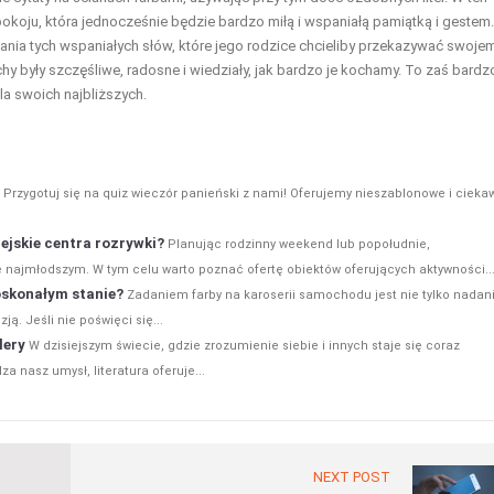
oju, która jednocześnie będzie bardzo miłą i wspaniałą pamiątką i gestem.
ania tych wspaniałych słów, które jego rodzice chcieliby przekazywać swoje
y były szczęśliwe, radosne i wiedziały, jak bardzo je kochamy. To zaś bardz
la swoich najbliższych.
 Przygotuj się na quiz wieczór panieński z nami! Oferujemy nieszablonowe i cieka
iejskie centra rozrywki?
Planując rodzinny weekend lub popołudnie,
 najmłodszym. W tym celu warto poznać ofertę obiektów oferujących aktywności..
oskonałym stanie?
Zadaniem farby na karoserii samochodu jest nie tylko nadan
ą. Jeśli nie poświęci się...
lery
W dzisiejszym świecie, gdzie zrozumienie siebie i innych staje się coraz
 nasz umysł, literatura oferuje...
NEXT POST