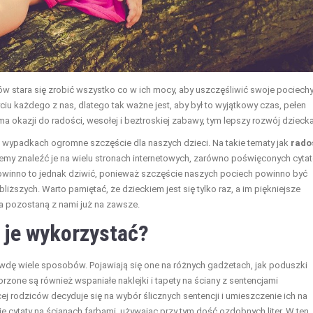
ów stara się zrobić wszystko co w ich mocy, aby uszczęśliwić swoje pociechy
yciu każdego z nas, dlatego tak ważne jest, aby był to wyjątkowy czas, pełen
ma okazji do radości, wesołej i beztroskiej zabawy, tym lepszy rozwój dziecka
lu wypadkach ogromne szczęście dla naszych dzieci. Na takie tematy jak
rado
my znaleźć je na wielu stronach internetowych, zarówno poświęconych cyta
ie powinno to jednak dziwić, ponieważ szczęście naszych pociech powinno być
liższych. Warto pamiętać, że dzieckiem jest się tylko raz, a im piękniejsze
 pozostaną z nami już na zawsze.
k je wykorzystać?
rawdę wiele sposobów. Pojawiają się one na różnych gadżetach, jak poduszki
one są również wspaniałe naklejki i tapety na ściany z sentencjami
ej rodziców decyduje się na wybór ślicznych sentencji i umieszczenie ich na
 cytaty na ścianach farbami, używając przy tym dość ozdobnych liter. W ten