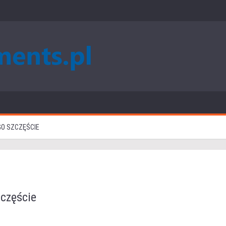
GO SZCZĘŚCIE
zczęście