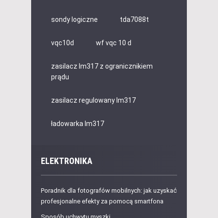
sondy logiczne
tda7088t
vqc10d
wf vqc 10 d
zasilacz lm317 z ogranicznikiem
prądu
zasilacz regulowany lm317
ładowarka lm317
ELEKTRONIKA
Poradnik dla fotografów mobilnych: jak uzyskać
profesjonalne efekty za pomocą smartfona
Sposób uchwytu myszki