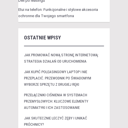
Dell po leasingu
Etui na telefon: Funkcjonalne i stylowe akcesoria
ochronne dla Twojego smartfona
OSTATNIE WPISY
JAK PROMOWAĆ NOWĄ STRONĘ INTERNETOWĄ:
STRATEGIA DZIAŁAŃ OD URUCHOMIENIA
JAK KUPIĆ POLEASINGOWY LAPTOP I NIE
PRZEPŁACIĆ. PRZEWODNIK PO ŚWIADOMYM
WYBORZE SPRZĘTU Z DRUGIEJ RĘKI
PRZEŁĄCZNIKI CIŚNIENIA W SYSTEMACH
PRZEMYSŁOWYCH: KLUCZOWE ELEMENTY
AUTOMATYKI I ICH ZASTOSOWANIE
JAK SKUTECZNIE LECZYĆ ZĘBY I UNIKAĆ
PRÓCHNICY?