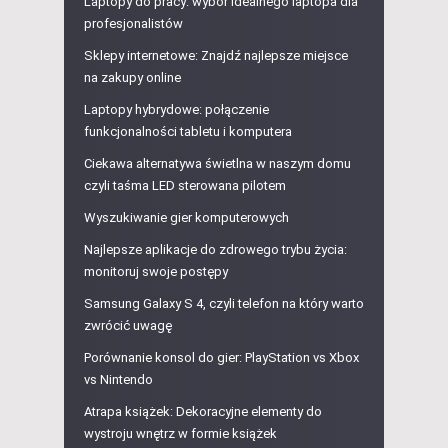
Laptopy do pracy: wybór idealnego laptopa dla
profesjonalistów
Sklepy internetowe: Znajdź najlepsze miejsce
na zakupy online
Laptopy hybrydowe: połączenie
funkcjonalności tabletu i komputera
Ciekawa alternatywa świetlna w naszym domu
czyli taśma LED sterowana pilotem
Wyszukiwanie gier komputerowych
Najlepsze aplikacje do zdrowego trybu życia:
monitoruj swoje postępy
Samsung Galaxy S 4, czyli telefon na który warto
zwrócić uwagę
Porównanie konsol do gier: PlayStation vs Xbox
vs Nintendo
Atrapa książek: Dekoracyjne elementy do
wystroju wnętrz w formie książek