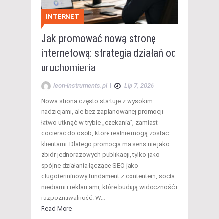
INTERNET
Jak promować nową stronę
internetową: strategia działań od
uruchomienia
leon-instruments.pl
|
Lip 7, 2026
Nowa strona często startuje z wysokimi
nadziejami, ale bez zaplanowanej promocji
łatwo utknąć w trybie „czekania”, zamiast
docierać do osób, które realnie mogą zostać
klientami. Dlatego promocja ma sens nie jako
zbiór jednorazowych publikacji, tylko jako
spójne działania łączące SEO jako
długoterminowy fundament z contentem, social
mediami i reklamami, które budują widoczność i
rozpoznawalność. W…
Read More