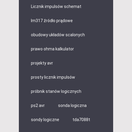
Licznik impulsów schemat
lm317 źródło prądowe
obudowy układów scalonych
prawo ohma kalkulator
projekty avr
prosty licznik impulsów
próbnik stanów logicznych
ps2 avr
sonda logiczna
sondy logiczne
tda7088t