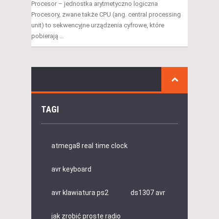
Procesor – jednostka arytmetyczno logiczna
Procesory, zwane także CPU (ang. central processing
unit) to sekwencyjne urządzenia cyfrowe, które
pobierają …
TAGI
atmega8 real time clock
avr keyboard
avr klawiatura ps2
ds1307 avr
jak zrobić proste radio