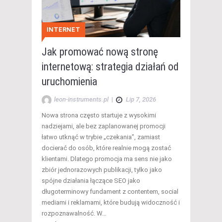
INTERNET
Jak promować nową stronę
internetową: strategia działań od
uruchomienia
leon-instruments.pl
|
Lip 7, 2026
Nowa strona często startuje z wysokimi
nadziejami, ale bez zaplanowanej promocji
łatwo utknąć w trybie „czekania”, zamiast
docierać do osób, które realnie mogą zostać
klientami. Dlatego promocja ma sens nie jako
zbiór jednorazowych publikacji, tylko jako
spójne działania łączące SEO jako
długoterminowy fundament z contentem, social
mediami i reklamami, które budują widoczność i
rozpoznawalność. W…