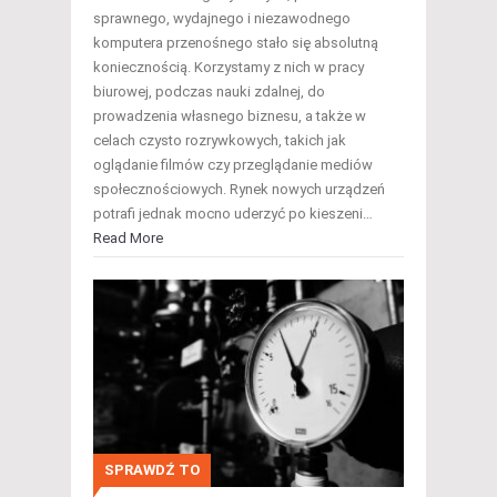
sprawnego, wydajnego i niezawodnego
komputera przenośnego stało się absolutną
koniecznością. Korzystamy z nich w pracy
biurowej, podczas nauki zdalnej, do
prowadzenia własnego biznesu, a także w
celach czysto rozrywkowych, takich jak
oglądanie filmów czy przeglądanie mediów
społecznościowych. Rynek nowych urządzeń
potrafi jednak mocno uderzyć po kieszeni…
Read More
SPRAWDŹ TO