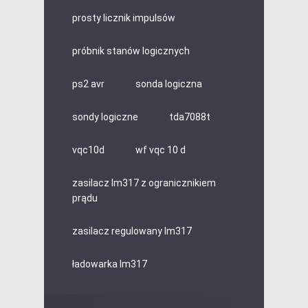
prosty licznik impulsów
próbnik stanów logicznych
ps2 avr
sonda logiczna
sondy logiczne
tda7088t
vqc10d
wf vqc 10 d
zasilacz lm317 z ogranicznikiem
prądu
zasilacz regulowany lm317
ładowarka lm317