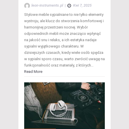
leon-instruments.pl
|
Kwi 7, 2025
Stylowe meble sypialniane to nie tylko elementy
wystroju, ale klucz do stworzenia komfortowej i
harmonijnej przestrzeni nocnej. Wybór
odpowiednich mebli może znacząco wpłynąć
na jakość snu i relaks, a ich estetyka nadaje
sypialni wyjątkowego charakteru. W
dzisiejszych czasach, kiedy wiele osób spędza
w sypialni sporo czasu, warto zwrócić uwagę na
funkcjonalność oraz materiały, z których…
Read More