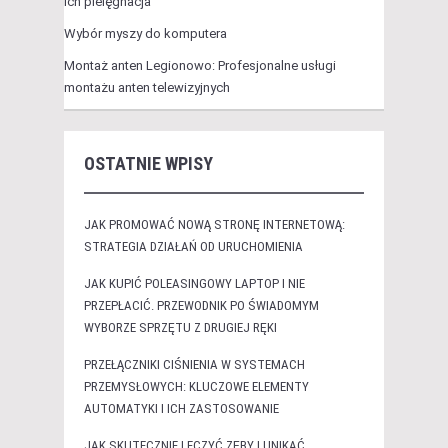
ich pielęgnacja
Wybór myszy do komputera
Montaż anten Legionowo: Profesjonalne usługi
montażu anten telewizyjnych
OSTATNIE WPISY
JAK PROMOWAĆ NOWĄ STRONĘ INTERNETOWĄ:
STRATEGIA DZIAŁAŃ OD URUCHOMIENIA
JAK KUPIĆ POLEASINGOWY LAPTOP I NIE
PRZEPŁACIĆ. PRZEWODNIK PO ŚWIADOMYM
WYBORZE SPRZĘTU Z DRUGIEJ RĘKI
PRZEŁĄCZNIKI CIŚNIENIA W SYSTEMACH
PRZEMYSŁOWYCH: KLUCZOWE ELEMENTY
AUTOMATYKI I ICH ZASTOSOWANIE
JAK SKUTECZNIE LECZYĆ ZĘBY I UNIKAĆ