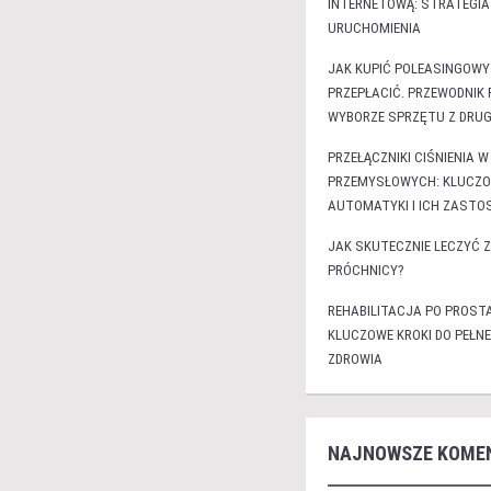
INTERNETOWĄ: STRATEGIA
URUCHOMIENIA
JAK KUPIĆ POLEASINGOWY 
PRZEPŁACIĆ. PRZEWODNIK
WYBORZE SPRZĘTU Z DRUGI
PRZEŁĄCZNIKI CIŚNIENIA
PRZEMYSŁOWYCH: KLUCZO
AUTOMATYKI I ICH ZASTO
JAK SKUTECZNIE LECZYĆ Z
PRÓCHNICY?
REHABILITACJA PO PROSTA
KLUCZOWE KROKI DO PEŁN
ZDROWIA
NAJNOWSZE KOME