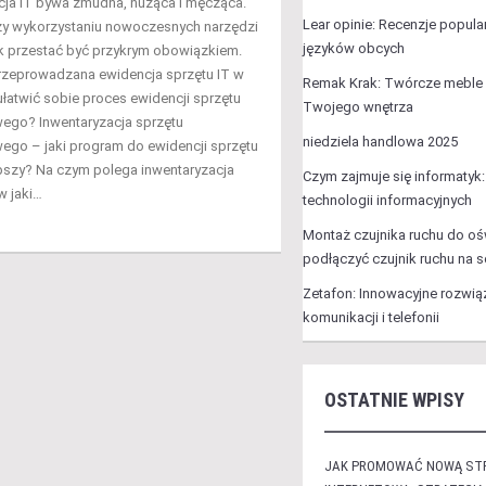
cja IT bywa żmudna, nużąca i męcząca.
Lear opinie: Recenzje popula
zy wykorzystaniu nowoczesnych narzędzi
języków obcych
 przestać być przykrym obowiązkiem.
przeprowadzana ewidencja sprzętu IT w
Remak Krak: Twórcze meble i
ułatwić sobie proces ewidencji sprzętu
Twojego wnętrza
ego? Inwentaryzacja sprzętu
niedziela handlowa 2025
go – jaki program do ewidencji sprzętu
lepszy? Na czym polega inwentaryzacja
Czym zajmuje się informatyk
 w jaki…
technologii informacyjnych
Montaż czujnika ruchu do oświ
podłączyć czujnik ruchu na 
Zetafon: Innowacyjne rozwią
komunikacji i telefonii
OSTATNIE WPISY
JAK PROMOWAĆ NOWĄ ST