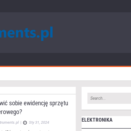
wić sobie ewidencję sprzętu
erowego?
ELEKTRONIKA
struments.pl
|
Sty 31, 2024