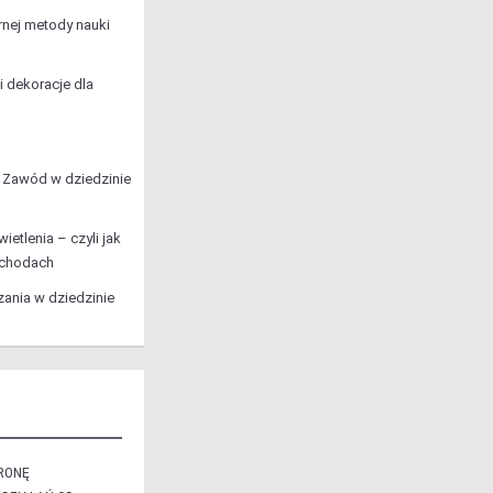
rnej metody nauki
 dekoracje dla
: Zawód w dziedzinie
etlenia – czyli jak
schodach
zania w dziedzinie
RONĘ