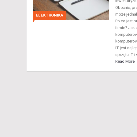
Inwentaryza
Obecnie, pr
może jednak
ELEKTRONIKA
Po co jest 
firmie? Jak 
komputerow
komputerowe
IT jest naj
sprzętu IT i
Read More