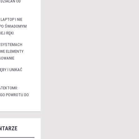
 DZIAŁAŃ OD
LAPTOP I NIE
 PO ŚWIADOMYM
EJ RĘKI
 W SYSTEMACH
WE ELEMENTY
SOWANIE
ĘBY I UNIKAĆ
TEKTOMII:
EGO POWROTU DO
NTARZE