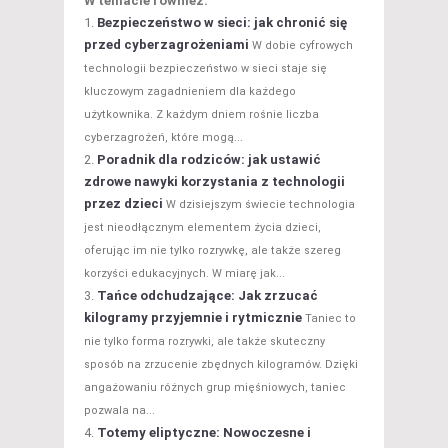
W temacie również:
Bezpieczeństwo w sieci: jak chronić się
przed cyberzagrożeniami
W dobie cyfrowych
technologii bezpieczeństwo w sieci staje się
kluczowym zagadnieniem dla każdego
użytkownika. Z każdym dniem rośnie liczba
cyberzagrożeń, które mogą...
Poradnik dla rodziców: jak ustawić
zdrowe nawyki korzystania z technologii
przez dzieci
W dzisiejszym świecie technologia
jest nieodłącznym elementem życia dzieci,
oferując im nie tylko rozrywkę, ale także szereg
korzyści edukacyjnych. W miarę jak...
Tańce odchudzające: Jak zrzucać
kilogramy przyjemnie i rytmicznie
Taniec to
nie tylko forma rozrywki, ale także skuteczny
sposób na zrzucenie zbędnych kilogramów. Dzięki
angażowaniu różnych grup mięśniowych, taniec
pozwala na...
Totemy eliptyczne: Nowoczesne i