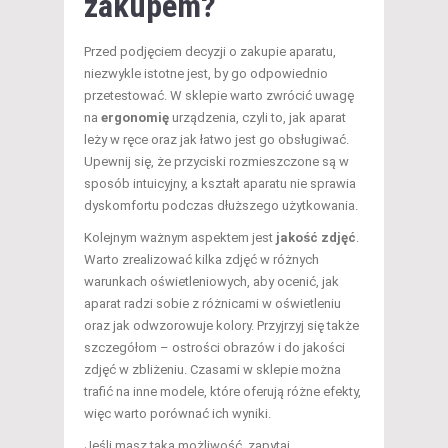
zakupem?
Przed podjęciem decyzji o zakupie aparatu,
niezwykle istotne jest, by go odpowiednio
przetestować. W sklepie warto zwrócić uwagę
na
ergonomię
urządzenia, czyli to, jak aparat
leży w ręce oraz jak łatwo jest go obsługiwać.
Upewnij się, że przyciski rozmieszczone są w
sposób intuicyjny, a kształt aparatu nie sprawia
dyskomfortu podczas dłuższego użytkowania.
Kolejnym ważnym aspektem jest
jakość zdjęć
.
Warto zrealizować kilka zdjęć w różnych
warunkach oświetleniowych, aby ocenić, jak
aparat radzi sobie z różnicami w oświetleniu
oraz jak odwzorowuje kolory. Przyjrzyj się także
szczegółom – ostrości obrazów i do jakości
zdjęć w zbliżeniu. Czasami w sklepie można
trafić na inne modele, które oferują różne efekty,
więc warto porównać ich wyniki.
Jeśli masz taką możliwość, zapytaj