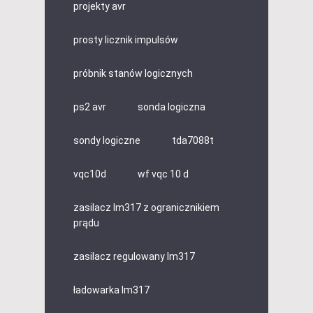
projekty avr
prosty licznik impulsów
próbnik stanów logicznych
ps2 avr
sonda logiczna
sondy logiczne
tda7088t
vqc10d
wf vqc 10 d
zasilacz lm317 z ogranicznikiem
prądu
zasilacz regulowany lm317
ładowarka lm317