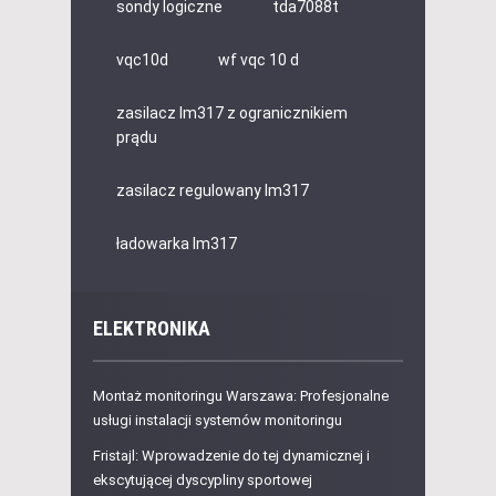
sondy logiczne
tda7088t
vqc10d
wf vqc 10 d
zasilacz lm317 z ogranicznikiem
prądu
zasilacz regulowany lm317
ładowarka lm317
ELEKTRONIKA
Montaż monitoringu Warszawa: Profesjonalne
usługi instalacji systemów monitoringu
Fristajl: Wprowadzenie do tej dynamicznej i
ekscytującej dyscypliny sportowej