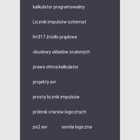
kalkulator programowalny
Licznik impulsów schemat
lm317 źródło prądowe
obudowy układów scalonych
prawo ohma kalkulator
projekty avr
prosty licznik impulsów
próbnik stanów logicznych
ps2 avr
sonda logiczna