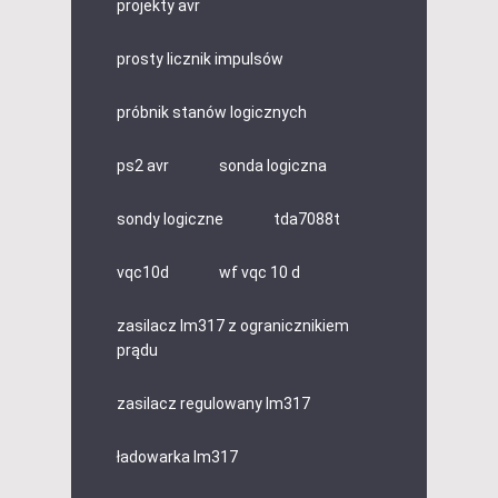
projekty avr
prosty licznik impulsów
próbnik stanów logicznych
ps2 avr
sonda logiczna
sondy logiczne
tda7088t
vqc10d
wf vqc 10 d
zasilacz lm317 z ogranicznikiem
prądu
zasilacz regulowany lm317
ładowarka lm317