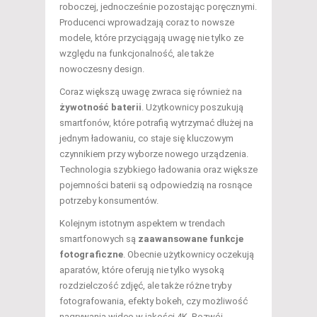
roboczej, jednocześnie pozostając poręcznymi.
Producenci wprowadzają coraz to nowsze
modele, które przyciągają uwagę nie tylko ze
względu na funkcjonalność, ale także
nowoczesny design.
Coraz większą uwagę zwraca się również na
żywotność baterii
. Użytkownicy poszukują
smartfonów, które potrafią wytrzymać dłużej na
jednym ładowaniu, co staje się kluczowym
czynnikiem przy wyborze nowego urządzenia.
Technologia szybkiego ładowania oraz większe
pojemności baterii są odpowiedzią na rosnące
potrzeby konsumentów.
Kolejnym istotnym aspektem w trendach
smartfonowych są
zaawansowane funkcje
fotograficzne
. Obecnie użytkownicy oczekują
aparatów, które oferują nie tylko wysoką
rozdzielczość zdjęć, ale także różne tryby
fotografowania, efekty bokeh, czy możliwość
nagrywania wideo w jakości 4K. Rozwój