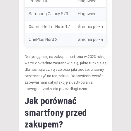
iPhone 14
Flagowiec
Zaawansow
Samsung Galaxy S23
Flagowiec
Wyświetlac
Xiaomi Redmi Note 12
Średnia półka
Duży ekran
OnePlus Nord 2
Średnia półka
Wydajny pr
Decydując się na zakup smartfona w 2023 roku,
warto dokładnie zastanowić się, jakie funkcje są
dla nas najważniejsze oraz jaki budżet chcemy
przeznaczyć na ten zakup. Odpowiedni wybór
zapewni nam satysfakcję z użytkowania
nowego urządzenia przez długi czas.
Jak porównać
smartfony przed
zakupem?