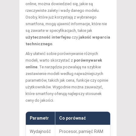
online, można dowiedzieć się, jakie są
rzeczywiste zalety i wady danego modelu.
Osoby, które już korzystają z wybranego
smartfona, mogą ujawnić informacje, które nie
są zawarte w specyfikacjach, takie jak
użyteczność interfejsu
czy
jakość wsparcia
technicznego
.
Aby ułatwić sobie porównywanie różnych
modeli, warto skorzystać z
porównywarek
online
. Te narzędzia pozwalają na szybkie
zestawienie modeli według najważniejszych
parametrów, takich jak cena, funkcje czy opinie
użytkowników. Wygodnie można zauważyć,
które smartfony oferują najlepszy stosunek
ceny do jakości.
Parametr
Co porównać
Wydajność
Procesor, pamięć RAM
W