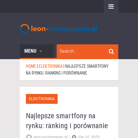
MENU
HOME
|
ELEKTRONIKA
|
NAJLEPSZE SMARTFONY
NA RYNKU: RANKING I PORÓWNANIE
ELEKTRONIKA
Najlepsze smartfony na
rynku: ranking i porównanie
leon-instruments.pl
|
Sie 10, 2020