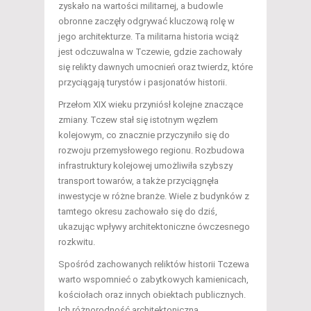
zyskało na wartości militarnej, a budowle
obronne zaczęły odgrywać kluczową rolę w
jego architekturze. Ta militarna historia wciąż
jest odczuwalna w Tczewie, gdzie zachowały
się relikty dawnych umocnień oraz twierdz, które
przyciągają turystów i pasjonatów historii.
Przełom XIX wieku przyniósł kolejne znaczące
zmiany. Tczew stał się istotnym węzłem
kolejowym, co znacznie przyczyniło się do
rozwoju przemysłowego regionu. Rozbudowa
infrastruktury kolejowej umożliwiła szybszy
transport towarów, a także przyciągnęła
inwestycje w różne branże. Wiele z budynków z
tamtego okresu zachowało się do dziś,
ukazując wpływy architektoniczne ówczesnego
rozkwitu.
Spośród zachowanych reliktów historii Tczewa
warto wspomnieć o zabytkowych kamienicach,
kościołach oraz innych obiektach publicznych.
Ich różnorodność architektoniczna