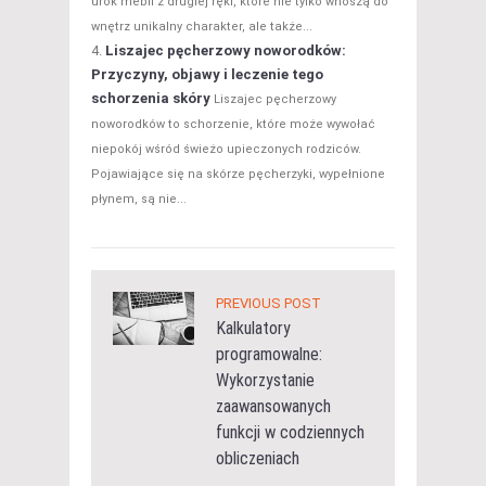
urok mebli z drugiej ręki, które nie tylko wnoszą do
wnętrz unikalny charakter, ale także...
Liszajec pęcherzowy noworodków:
Przyczyny, objawy i leczenie tego
schorzenia skóry
Liszajec pęcherzowy
noworodków to schorzenie, które może wywołać
niepokój wśród świeżo upieczonych rodziców.
Pojawiające się na skórze pęcherzyki, wypełnione
płynem, są nie...
PREVIOUS POST
Kalkulatory
programowalne:
Wykorzystanie
zaawansowanych
funkcji w codziennych
obliczeniach