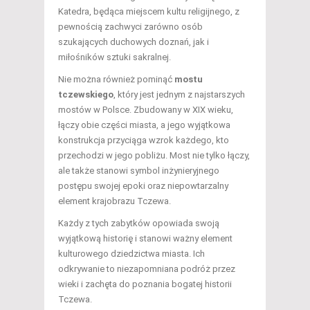
Katedra, będąca miejscem kultu religijnego, z
pewnością zachwyci zarówno osób
szukających duchowych doznań, jak i
miłośników sztuki sakralnej.
Nie można również pominąć
mostu
tczewskiego
, który jest jednym z najstarszych
mostów w Polsce. Zbudowany w XIX wieku,
łączy obie części miasta, a jego wyjątkowa
konstrukcja przyciąga wzrok każdego, kto
przechodzi w jego pobliżu. Most nie tylko łączy,
ale także stanowi symbol inżynieryjnego
postępu swojej epoki oraz niepowtarzalny
element krajobrazu Tczewa.
Każdy z tych zabytków opowiada swoją
wyjątkową historię i stanowi ważny element
kulturowego dziedzictwa miasta. Ich
odkrywanie to niezapomniana podróż przez
wieki i zachęta do poznania bogatej historii
Tczewa.