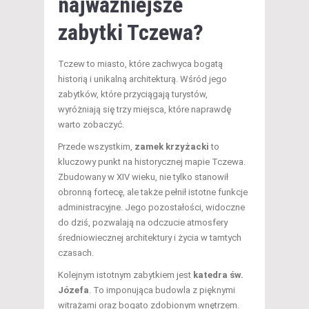
najważniejsze
zabytki Tczewa?
Tczew to miasto, które zachwyca bogatą
historią i unikalną architekturą. Wśród jego
zabytków, które przyciągają turystów,
wyróżniają się trzy miejsca, które naprawdę
warto zobaczyć.
Przede wszystkim,
zamek krzyżacki
to
kluczowy punkt na historycznej mapie Tczewa.
Zbudowany w XIV wieku, nie tylko stanowił
obronną fortecę, ale także pełnił istotne funkcje
administracyjne. Jego pozostałości, widoczne
do dziś, pozwalają na odczucie atmosfery
średniowiecznej architektury i życia w tamtych
czasach.
Kolejnym istotnym zabytkiem jest
katedra św.
Józefa
. To imponująca budowla z pięknymi
witrażami oraz bogato zdobionym wnętrzem.