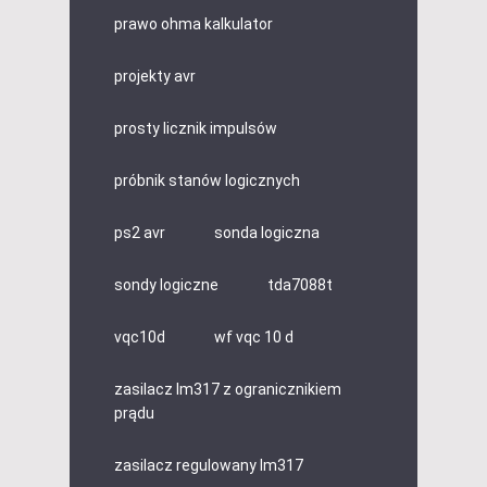
prawo ohma kalkulator
projekty avr
prosty licznik impulsów
próbnik stanów logicznych
ps2 avr
sonda logiczna
sondy logiczne
tda7088t
vqc10d
wf vqc 10 d
zasilacz lm317 z ogranicznikiem
prądu
zasilacz regulowany lm317