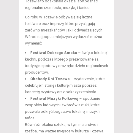
Tczewie to doskonała okazja, aby poznać
regionalne rzemiosło, muzykę i taniec.
Co roku w Tczewie odbywają się liczne
festiwale oraz imprezy, które przyciągają
zarówno mieszkańców, jak i odwiedzających.
Wśród najpopularniejszych wydarzeń można
wymienić:
Festiwal Dobrego Smaku
– święto lokalnej
kuchni, podczas którego prezentowane są
tradycyjne potrawy oraz rękodzieło regionalnych
producentów.
Obchody Dni Tczewa
– wydarzenie, które
celebruje historię i kulturę miasta poprzez
koncerty, wystawy oraz pokazy rzemiosła.
Festiwal Muzyki Folkowej
– spotkanie
zespołów ludowych i twórców sztuki, które
pozwala odkryć bogactwo lokalnej muzyki i
tańca.
Również lokalna sztuka, w tym malarstwo i
rzeźba, ma ważne miejsce w kulturze Tczewa.