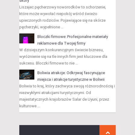
skóry
Liszajec pęcherzowy noworodków to schorzenie,
które może wywołać niepokój wśród świeżo
upieczonych rodziców. Pojawiające się na skórze
pęcherzyki, wypełnione …
Bloczki firmowe: Profesjonalne materiały
reklamowe dla Twojej firmy
W dzisiejszym konkurencyjnym świecie biznesu,
wyróżnienie się na tle innych firm jest kluczowe dla
sukcesu. Bloczki firmowe to nie …
Boliwia atrakcje: Odkrywaj fascynujące
miejsca i atrakcje turystyczne w Boliwii
Boliwia to kraj, który zachwyca swoją różnorodnością i
niezwykłymi atrakcjami turystycznymi. Od
majestatycznych krajobrazów Salar de Uyuni, przez
kulturowe …