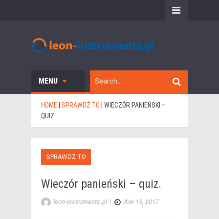
MENU
HOME
|
SPRAWDŹ TO
|
WIECZÓR PANIEŃSKI –
QUIZ.
SPRAWDŹ TO
Wieczór panieński – quiz.
leon-instruments.pl
|
Kwi 15, 2017