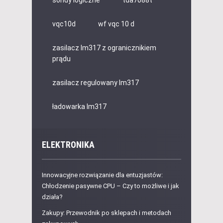
vqc10d
wf vqc 10 d
zasilacz lm317 z ogranicznikiem
prądu
zasilacz regulowany lm317
ładowarka lm317
ELEKTRONIKA
Innowacyjne rozwiązanie dla entuzjastów:
Chłodzenie pasywne CPU – Czy to możliwe i jak
działa?
Zakupy: Przewodnik po sklepach i metodach