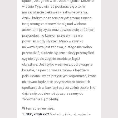
sprawi, że będzie warte zapamiętania. Może to
właśnie Ty powinnaś postarać się o to. W
naszej ofercie ciekawe i kreatywne pytania,
dzięki którym poznacie przyszłą żonę z nieco
innej strony, zastanowicie się nad wieloma
aspektami jej życia oraz dowiecie się o różnych
przygodach, o których przyszły mąż nie
powinien nigdy słyszeć. Mimo wszystko
najważniejsza jest zabawa, dlatego nie wolno
przesadzić, a każde pytanie należy przemyśleć,
czy nie będzie zbytnio osobiste, bądź
obraźliwe. Jeśli tylko weźmiesz pod uwagę te
kwestie, na pewno wasza zabawa będzie w
pełni udana i warta przyszłych wspomnień, które
na pewno będziecie przytaczać na babskich
spotkaniach w kawiarni czy barze lub pubie. Nie
dajcie się codzienności, zapraszamy do
zapoznania się z ofertą.
W temacie również:
SEO, czyli co?
Marketing internetowy jest w