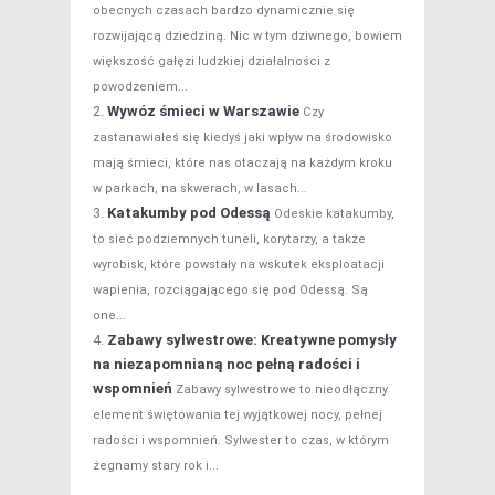
obecnych czasach bardzo dynamicznie się
rozwijającą dziedziną. Nic w tym dziwnego, bowiem
większość gałęzi ludzkiej działalności z
powodzeniem...
Wywóz śmieci w Warszawie
Czy
zastanawiałeś się kiedyś jaki wpływ na środowisko
mają śmieci, które nas otaczają na każdym kroku
w parkach, na skwerach, w lasach...
Katakumby pod Odessą
Odeskie katakumby,
to sieć podziemnych tuneli, korytarzy, a także
wyrobisk, które powstały na wskutek eksploatacji
wapienia, rozciągającego się pod Odessą. Są
one...
Zabawy sylwestrowe: Kreatywne pomysły
na niezapomnianą noc pełną radości i
wspomnień
Zabawy sylwestrowe to nieodłączny
element świętowania tej wyjątkowej nocy, pełnej
radości i wspomnień. Sylwester to czas, w którym
żegnamy stary rok i...