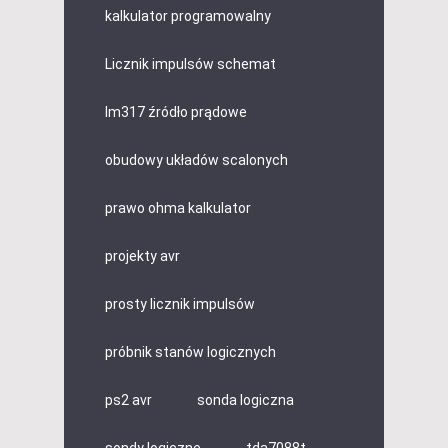
kalkulator programowalny
Licznik impulsów schemat
lm317 źródło prądowe
obudowy układów scalonych
prawo ohma kalkulator
projekty avr
prosty licznik impulsów
próbnik stanów logicznych
ps2 avr
sonda logiczna
sondy logiczne
tda7088t