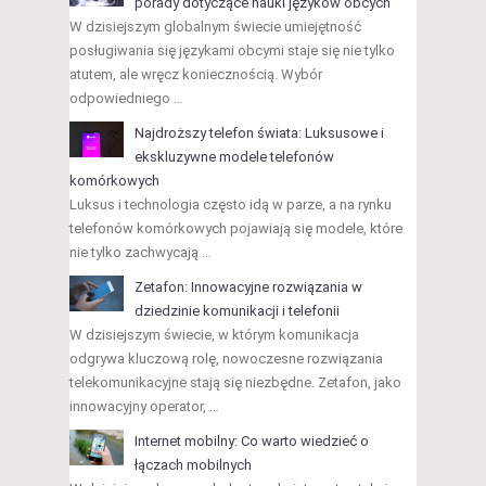
porady dotyczące nauki języków obcych
W dzisiejszym globalnym świecie umiejętność
posługiwania się językami obcymi staje się nie tylko
atutem, ale wręcz koniecznością. Wybór
odpowiedniego …
Najdroższy telefon świata: Luksusowe i
ekskluzywne modele telefonów
komórkowych
Luksus i technologia często idą w parze, a na rynku
telefonów komórkowych pojawiają się modele, które
nie tylko zachwycają …
Zetafon: Innowacyjne rozwiązania w
dziedzinie komunikacji i telefonii
W dzisiejszym świecie, w którym komunikacja
odgrywa kluczową rolę, nowoczesne rozwiązania
telekomunikacyjne stają się niezbędne. Zetafon, jako
innowacyjny operator, …
Internet mobilny: Co warto wiedzieć o
łączach mobilnych