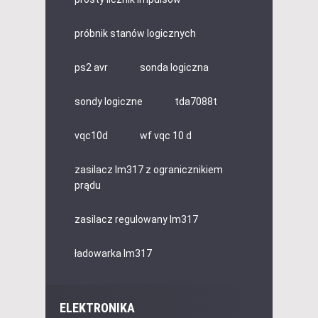
próbnik stanów logicznych
ps2 avr
sonda logiczna
sondy logiczne
tda7088t
vqc10d
wf vqc 10 d
zasilacz lm317 z ogranicznikiem
prądu
zasilacz regulowany lm317
ładowarka lm317
ELEKTRONIKA