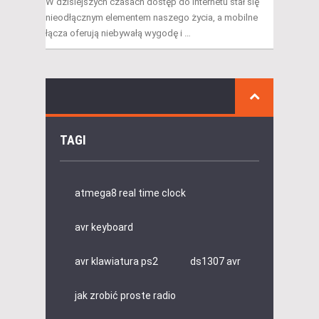
W dzisiejszych czasach dostęp do internetu stał się
nieodłącznym elementem naszego życia, a mobilne
łącza oferują niebywałą wygodę i …
TAGI
atmega8 real time clock
avr keyboard
avr klawiatura ps2
ds1307 avr
jak zrobić proste radio