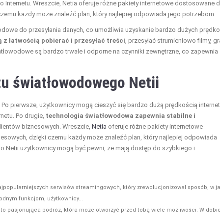
Internetu. Wreszcie, Netia oferuje różne pakiety internetowe dostosowane 
 czemu każdy może znaleźć plan, który najlepiej odpowiada jego potrzebom.
wodowe do przesyłania danych, co umożliwia uzyskanie bardzo dużych prędko
 z łatwością pobierać i przesyłać treści
, przesyłać strumieniowo filmy, g
atłowodowe są bardzo trwałe i odporne na czynniki zewnętrzne, co zapewnia
tu światłowodowego Netii
 Po pierwsze, użytkownicy mogą cieszyć się bardzo dużą prędkością internet
netu. Po drugie,
technologia światłowodowa zapewnia stabilne i
 klientów biznesowych. Wreszcie,
Netia
oferuje różne pakiety internetowe
esowych, dzięki czemu każdy może znaleźć plan, który najlepiej odpowiada
o Netii użytkownicy mogą być pewni, że mają dostęp do szybkiego i
najpopularniejszych serwisów streamingowych, który zrewolucjonizował sposób, w ja
odnym funkcjom, użytkownicy...
o pasjonująca podróż, która może otworzyć przed tobą wiele możliwości. W dobi