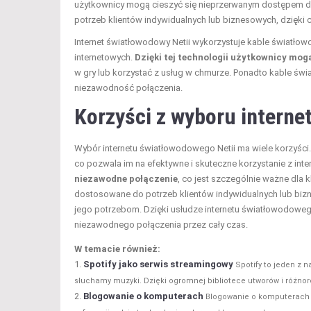
użytkownicy mogą cieszyć się nieprzerwanym dostępem do 
potrzeb klientów indywidualnych lub biznesowych, dzięki
Internet światłowodowy Netii wykorzystuje kable światło
internetowych.
Dzięki tej technologii użytkownicy mogą
w gry lub korzystać z usług w chmurze. Ponadto kable świ
niezawodność połączenia.
Korzyści z wyboru interne
Wybór internetu światłowodowego Netii ma wiele korzyści.
co pozwala im na efektywne i skuteczne korzystanie z inter
niezawodne połączenie
, co jest szczególnie ważne dla
dostosowane do potrzeb klientów indywidualnych lub bizn
jego potrzebom. Dzięki usłudze internetu światłowodoweg
niezawodnego połączenia przez cały czas.
W temacie również:
Spotify jako serwis streamingowy
Spotify to jeden z 
słuchamy muzyki. Dzięki ogromnej bibliotece utworów i różnor
Blogowanie o komputerach
Blogowanie o komputerach t