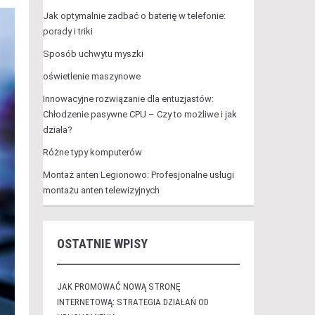
Jak optymalnie zadbać o baterię w telefonie:
porady i triki
Sposób uchwytu myszki
oświetlenie maszynowe
Innowacyjne rozwiązanie dla entuzjastów:
Chłodzenie pasywne CPU – Czy to możliwe i jak
działa?
Różne typy komputerów
Montaż anten Legionowo: Profesjonalne usługi
montażu anten telewizyjnych
OSTATNIE WPISY
JAK PROMOWAĆ NOWĄ STRONĘ
INTERNETOWĄ: STRATEGIA DZIAŁAŃ OD