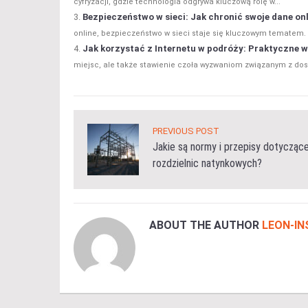
cyfryzacji, gdzie technologia odgrywa kluczową rolę w...
Bezpieczeństwo w sieci: Jak chronić swoje dane on
online, bezpieczeństwo w sieci staje się kluczowym tematem. 
Jak korzystać z Internetu w podróży: Praktyczne 
miejsc, ale także stawienie czoła wyzwaniom związanym z dost
PREVIOUS POST
Jakie są normy i przepisy dotycząc
rozdzielnic natynkowych?
ABOUT THE AUTHOR
LEON-I