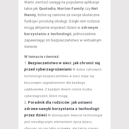
Warto zwrócić uwagę na popularne aplikacje
takie jak
Qustodio
,
Norton Family
czy
Net
Nanny
, które są cenione za swoje skuteczne
funkcje i prostotę obsługi. Dzięki nim rodzice
mogą aktywnie wspierać dzieci w
zdrowym
korzystaniu z technologii
, jednocześnie
zapewniając im bezpieczeństwo w wirtualnym
świecie.
W temacie również:
Bezpieczeństwo w sieci: jak chronić się
przed cyberzagrożeniami
W dobie cyfrowych
technologii bezpieczeństwo w sieci staje się
kluczowym zagadnieniem dla każdego
użytkownika. Z każdym dniem rośnie liczba
cyberzagrożeń, które mogą...
Poradnik dla rodziców: jak ustawić
zdrowe nawyki korzystania z technologii
przez dzieci
W dzisiejszym świecie technologia
jest nieodłącznym elementem życia dzieci,
oferując im nie tylko rozrywkę, ale także szereg