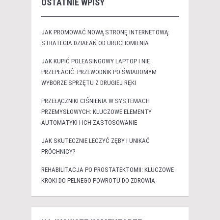
OSTATNIE WPISY
JAK PROMOWAĆ NOWĄ STRONĘ INTERNETOWĄ:
STRATEGIA DZIAŁAŃ OD URUCHOMIENIA
JAK KUPIĆ POLEASINGOWY LAPTOP I NIE
PRZEPŁACIĆ. PRZEWODNIK PO ŚWIADOMYM
WYBORZE SPRZĘTU Z DRUGIEJ RĘKI
PRZEŁĄCZNIKI CIŚNIENIA W SYSTEMACH
PRZEMYSŁOWYCH: KLUCZOWE ELEMENTY
AUTOMATYKI I ICH ZASTOSOWANIE
JAK SKUTECZNIE LECZYĆ ZĘBY I UNIKAĆ
PRÓCHNICY?
REHABILITACJA PO PROSTATEKTOMII: KLUCZOWE
KROKI DO PEŁNEGO POWROTU DO ZDROWIA