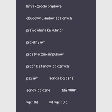
lm317 źródło prądowe
obudowy układów scalonych
prawo ohma kalkulator
projekty avr
prosty licznik impulsów
próbnik stanów logicznych
ps2 avr
sonda logiczna
sondy logiczne
tda7088t
vqc10d
wf vqc 10 d