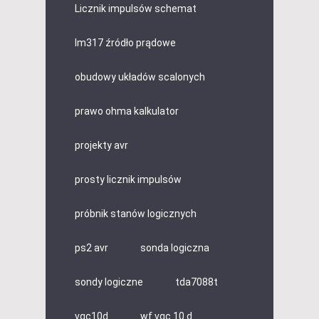
Licznik impulsów schemat
lm317 źródło prądowe
obudowy układów scalonych
prawo ohma kalkulator
projekty avr
prosty licznik impulsów
próbnik stanów logicznych
ps2 avr
sonda logiczna
sondy logiczne
tda7088t
vqc10d
wf vqc 10 d