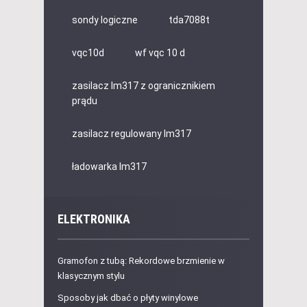
sondy logiczne
tda7088t
vqc10d
wf vqc 10 d
zasilacz lm317 z ogranicznikiem
prądu
zasilacz regulowany lm317
ładowarka lm317
ELEKTRONIKA
Gramofon z tubą: Rekordowe brzmienie w
klasycznym stylu
Sposoby jak dbać o płyty winylowe