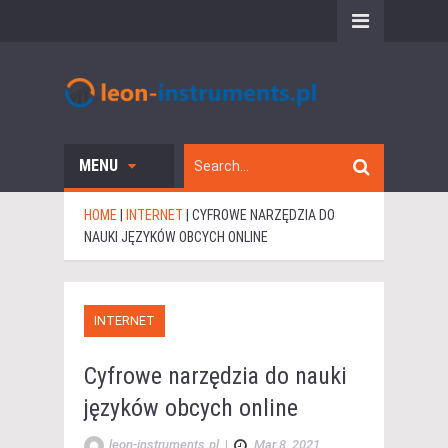
MENU
HOME
|
INTERNET
|
CYFROWE NARZĘDZIA DO
NAUKI JĘZYKÓW OBCYCH ONLINE
INTERNET
Cyfrowe narzędzia do nauki
języków obcych online
leon-instruments.pl
|
Mar 8, 2021