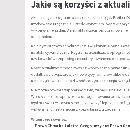
Jakie są korzyści z aktua
Aktualizacja oprogramowania drukarki, takiej jak Brother
użytkowania urządzenia. Przede wszystkim, poprawia
wyd
wykonywanie zadań. Dzięki aktualizacji, oprogramowanie 
oraz papieru.
Kolejnym istotnym aspektem jest
zwiększenie bezpiecz
na ataki cybernetyczne. Regularne aktualizacje oprogramo
użytkowników i zapobiega nieautoryzowanemu dostępowi 
Nowe aktualizacje mogą również wprowadzać
nowe funk
dodatkowe opcje, takie jak nowe typy formatów plików do 
temu użytkownik ma możliwość korzystania z najnowszych
Nie można również zapominać o tym, że regularne aktua
Wprowadzenie poprawek do oprogramowania pozwala nie ty
wydruków
. Użytkownicy mogą zauważyć lepszą ostrość, 
wpływa na ich satysfakcję z korzystania z urządzenia.
W temacie również:
Prawo Ohma kalkulator. Czego uczy nas Prawo Oh