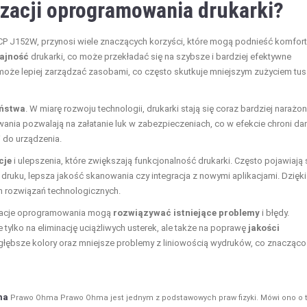
lizacji oprogramowania drukarki?
 DCP J152W, przynosi wiele znaczących korzyści, które mogą podnieść komfort
ajność
drukarki, co może przekładać się na szybsze i bardziej efektywne
może lepiej zarządzać zasobami, co często skutkuje mniejszym zużyciem tu
eństwa
. W miarę rozwoju technologii, drukarki stają się coraz bardziej narażo
wania pozwalają na załatanie luk w zabezpieczeniach, co w efekcie chroni da
do urządzenia.
cje
i ulepszenia, które zwiększają funkcjonalność drukarki. Często pojawiają 
druku, lepsza jakość skanowania czy integracja z nowymi aplikacjami. Dzięki
 rozwiązań technologicznych.
lizacje oprogramowania mogą
rozwiązywać istniejące problemy
i błędy.
lko na eliminację uciążliwych usterek, ale także na poprawę
jakości
głębsze kolory oraz mniejsze problemy z liniowością wydruków, co znacząco
ma
Prawo Ohma Prawo Ohma jest jednym z podstawowych praw fizyki. Mówi ono o 