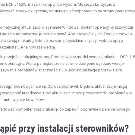
ther DCP J152W, masz kilka opcji do wyboru. Możesz skorzystać z
zować sterowniki ręcznie, pobierając je bezpośrednio ze strony internetowe
tomatycznej aktualizacji w systemie Windows. System operacyjny zazwyczaj
i może automatycznie je zainstalować. Aby upewnić się, że Twoje sterowniki 
leźć swoją drukarkę, kliknąć prawym przyciskiem myszy i wybrać opcję
i zainstaluje najnowszą wersję.
lu przejdź na oficjalną stronę Brother, wpisz model swojej drukarki — DCP J
em operacyjny. Warto pamiętać, że na stronie dostępne są różne wersje
iązywania problemów z łącznością lub jako aktualizacje poprawiające
ć dostępność nowych wersji. Oprócz poprawek błędów, aktualizacje mogą
 wydajność urządzenia. Brak aktualizacji może prowadzić do problemów z
ę frustracją użytkowników.
startować komputer oraz drukarkę, co zapewni poprawne działanie nowego
pić przy instalacji sterowników?