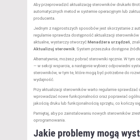
Aby przeprowadzić aktualizację sterowników drukarki Bro
automatycznych metod w systemie operacyjnym lub zaktuali
producenta.
Jednym z najprostszych sposobów jest skorzystanie z au
regularnie sprawdza dostępność aktualizacji sterowników 
aktualne, wystarczy otworzyć
Menadżera urządzeń
, zna
Aktualizuj sterownik
. System przeszuka dostępne źródła 
Alternatywnie, możesz pobrać sterowniki ręcznie. W tym ce
— w sekcji wsparcia, a następnie wybierz odpowiedni syst
sterowników, w tym te, które mogą być potrzebne do rozw
wydajność.
Przy aktualizacji sterowników warto regularnie sprawdza
wprowadzać nowe funkcjonalności oraz poprawiać ogólną
jakością druku lub funkcjonalnością sprzętu, co kończy si
Pamiętaj, aby po zainstalowaniu nowych sterowników zre
oprogramowania.
Jakie problemy mogą wystą