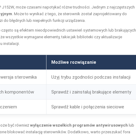
DCP J152W, może czasami napotykać różne trudności. Jednym z najczęstszych
cyjnym
. Może to wynikać z tego, że sterownik został zaprojektowany do
i do błędnych lub niepełnych funkcji urządzenia.
re często są efektem nieodpowiednich ustawień systemowych lub brakujących
 wszystkie wymagane elementy, takie jak biblioteki czy aktualizacje
instalacji.
Możliwe rozwiązanie
wersja sterownika
Użyj trybu zgodności podczas instalacji
ch komponentów
Sprawdź i zainstaluj brakujące elementy
ączeniem
Sprawdź kable i połączenia sieciowe
może być również
wyłączenie wszelkich programów antywirusowych
lub
ne blokować instalację sterowników. Dodatkowo, warto przeszukać fora