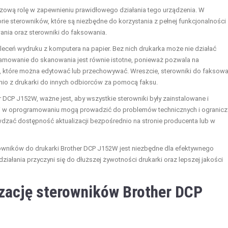
czową rolę w zapewnieniu prawidłowego działania tego urządzenia. W
ie sterowników, które są niezbędne do korzystania z pełnej funkcjonalności
ania oraz sterowniki do faksowania.
leceń wydruku z komputera na papier. Bez nich drukarka może nie działać
ramowanie do skanowania jest równie istotne, ponieważ pozwala na
, które można edytować lub przechowywać. Wreszcie, sterowniki do faksowa
io z drukarki do innych odbiorców za pomocą faksu.
DCP J152W, ważne jest, aby wszystkie sterowniki były zainstalowane i
ci w oprogramowaniu mogą prowadzić do problemów technicznych i ogranicz
wdzać dostępność aktualizacji bezpośrednio na stronie producenta lub w
erowników do drukarki Brother DCP J152W jest niezbędne dla efektywnego
ziałania przyczyni się do dłuższej żywotności drukarki oraz lepszej jakości
izację sterowników Brother DCP