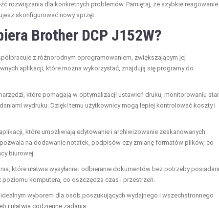
eźć rozwiązania dla konkretnych problemów. Pamiętaj, że szybkie reagowanie
bujesz skonfigurować nowy sprzęt.
piera Brother DCP J152W?
współpracuje z różnorodnym oprogramowaniem, zwiększającym jej
wnych aplikacji, które można wykorzystać, znajdują się programy do
narzędzi, które pomagają w optymalizacji ustawień druku, monitorowaniu sta
daniami wydruku. Dzięki temu użytkownicy mogą lepiej kontrolować koszty i
aplikacji, które umożliwiają edytowanie i archiwizowanie zeskanowanych
pozwala na dodawanie notatek, podpisów czy zmianę formatów plików, co
cy biurowej.
, które ułatwia wysyłanie i odbieranie dokumentów bez potrzeby posiadan
 poziomu komputera, co oszczędza czas i przestrzeń.
est idealnym wyborem dla osób poszukujących wydajnego i wszechstronnego
b i ułatwia codzienne zadania.