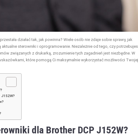
przestała działać tak, jak powinna? Wiele osób nie zdaje sobie sprawy, jak
aktualne sterowniki i oprogramowanie. Niezależnie od tego, czy potrzebuje
blemów związanych z drukarką, zrozumienie tych zagadnień jest niezbędne. W
mi wskazówkami, które pomogą Ci maksymalnie wykorzystać możliwości Twoje
W?
CP J152W?
ów?
?
erowniki dla Brother DCP J152W?