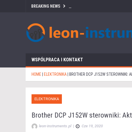
BREAKING NEWS
WSPÓŁPRACA I KONTAKT
HOME
|
ELEKTRONIKA
|
BROTHER DCP J152W STEROWNIKI: 
ELEKTRONIKA
Brother DCP J152W sterowniki: Aktu
leon-instruments.pl
|
Cze 19, 2020