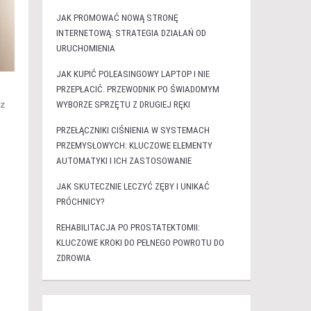
JAK PROMOWAĆ NOWĄ STRONĘ
INTERNETOWĄ: STRATEGIA DZIAŁAŃ OD
URUCHOMIENIA
JAK KUPIĆ POLEASINGOWY LAPTOP I NIE
PRZEPŁACIĆ. PRZEWODNIK PO ŚWIADOMYM
sz
WYBORZE SPRZĘTU Z DRUGIEJ RĘKI
PRZEŁĄCZNIKI CIŚNIENIA W SYSTEMACH
j
PRZEMYSŁOWYCH: KLUCZOWE ELEMENTY
AUTOMATYKI I ICH ZASTOSOWANIE
JAK SKUTECZNIE LECZYĆ ZĘBY I UNIKAĆ
PRÓCHNICY?
REHABILITACJA PO PROSTATEKTOMII:
KLUCZOWE KROKI DO PEŁNEGO POWROTU DO
ZDROWIA