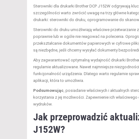
Sterowniki dla drukarki Brother DCP J152W odgrywają klu
szczególności warto zwrócić uwagę na trzy główne kategor
drukarki: sterowniki do druku, oprogramowanie do skanow
Sterowniki do druku umożliwiają właściwe przetwarzanie z
poprawnie lub w ogóle nie reagować na polecenia. Oprog
przekształcanie dokumentów papierowych w cyfrowe pliki
są niezbędne, jeśli chcemy wysyłać dokumenty bezpośredn
Aby zagwarantować optymalną wydajność drukarki Brother 
regularnie aktualizowane. Nawet najmniejsze niezgodnoś
funkcjonalność urządzenia. Dlatego warto regularnie spra
aplikacji, która to umożliwia.
Podsumowując
, posiadanie właściwych i aktualnych st
korzystania z jej możliwości. Zapewnienie ich właściwego d
wydruków.
Jak przeprowadzić aktual
J152W?