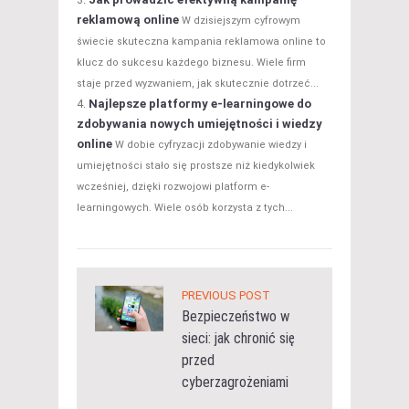
reklamową online
W dzisiejszym cyfrowym
świecie skuteczna kampania reklamowa online to
klucz do sukcesu każdego biznesu. Wiele firm
staje przed wyzwaniem, jak skutecznie dotrzeć...
Najlepsze platformy e-learningowe do
zdobywania nowych umiejętności i wiedzy
online
W dobie cyfryzacji zdobywanie wiedzy i
umiejętności stało się prostsze niż kiedykolwiek
wcześniej, dzięki rozwojowi platform e-
learningowych. Wiele osób korzysta z tych...
PREVIOUS POST
Bezpieczeństwo w
sieci: jak chronić się
przed
cyberzagrożeniami