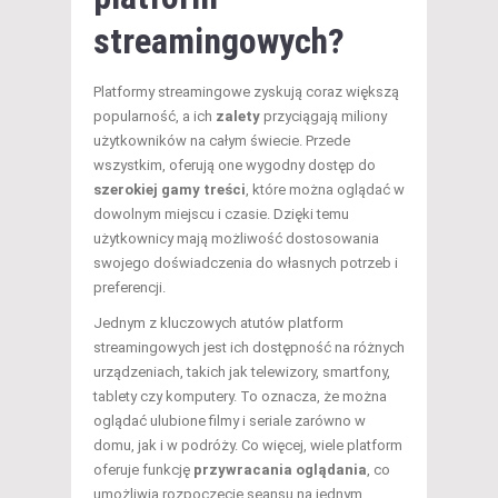
streamingowych?
Platformy streamingowe zyskują coraz większą
popularność, a ich
zalety
przyciągają miliony
użytkowników na całym świecie. Przede
wszystkim, oferują one wygodny dostęp do
szerokiej gamy treści
, które można oglądać w
dowolnym miejscu i czasie. Dzięki temu
użytkownicy mają możliwość dostosowania
swojego doświadczenia do własnych potrzeb i
preferencji.
Jednym z kluczowych atutów platform
streamingowych jest ich dostępność na różnych
urządzeniach, takich jak telewizory, smartfony,
tablety czy komputery. To oznacza, że można
oglądać ulubione filmy i seriale zarówno w
domu, jak i w podróży. Co więcej, wiele platform
oferuje funkcję
przywracania oglądania
, co
umożliwia rozpoczęcie seansu na jednym