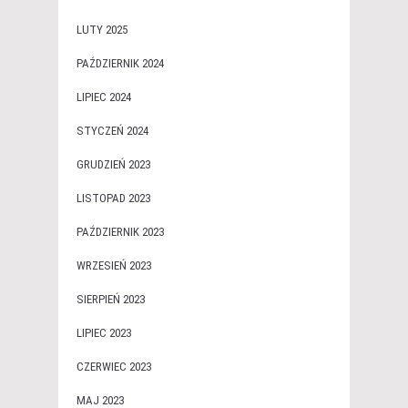
LUTY 2025
PAŹDZIERNIK 2024
LIPIEC 2024
STYCZEŃ 2024
GRUDZIEŃ 2023
LISTOPAD 2023
PAŹDZIERNIK 2023
WRZESIEŃ 2023
SIERPIEŃ 2023
LIPIEC 2023
CZERWIEC 2023
MAJ 2023