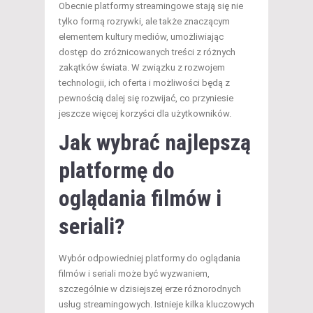
Obecnie platformy streamingowe stają się nie
tylko formą rozrywki, ale także znaczącym
elementem kultury mediów, umożliwiając
dostęp do zróżnicowanych treści z różnych
zakątków świata. W związku z rozwojem
technologii, ich oferta i możliwości będą z
pewnością dalej się rozwijać, co przyniesie
jeszcze więcej korzyści dla użytkowników.
Jak wybrać najlepszą
platformę do
oglądania filmów i
seriali?
Wybór odpowiedniej platformy do oglądania
filmów i seriali może być wyzwaniem,
szczególnie w dzisiejszej erze różnorodnych
usług streamingowych. Istnieje kilka kluczowych