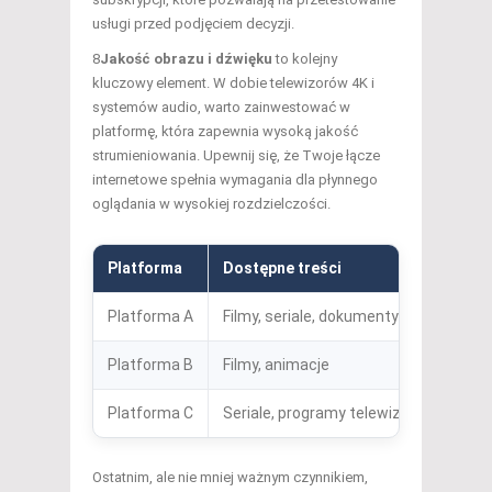
usługi przed podjęciem decyzji.
8
Jakość obrazu i dźwięku
to kolejny
kluczowy element. W dobie telewizorów 4K i
systemów audio, warto zainwestować w
platformę, która zapewnia wysoką jakość
strumieniowania. Upewnij się, że Twoje łącze
internetowe spełnia wymagania dla płynnego
oglądania w wysokiej rozdzielczości.
Platforma
Dostępne treści
Cena
Platforma A
Filmy, seriale, dokumenty
49 z
Platforma B
Filmy, animacje
39 z
Platforma C
Seriale, programy telewizyjne
59 z
Ostatnim, ale nie mniej ważnym czynnikiem,