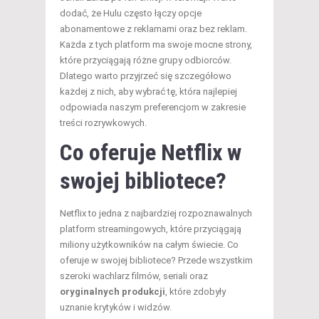
dodać, że Hulu często łączy opcje
abonamentowe z reklamami oraz bez reklam.
Każda z tych platform ma swoje mocne strony,
które przyciągają różne grupy odbiorców.
Dlatego warto przyjrzeć się szczegółowo
każdej z nich, aby wybrać tę, która najlepiej
odpowiada naszym preferencjom w zakresie
treści rozrywkowych.
Co oferuje Netflix w
swojej bibliotece?
Netflix to jedna z najbardziej rozpoznawalnych
platform streamingowych, które przyciągają
miliony użytkowników na całym świecie. Co
oferuje w swojej bibliotece? Przede wszystkim
szeroki wachlarz filmów, seriali oraz
oryginalnych produkcji
, które zdobyły
uznanie krytyków i widzów.