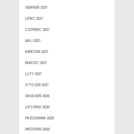
SIERPIEŃ 2021
LIPIEC 2021
CZERWIEC 2021
MAJ 2021
KWIECIEŃ 2021
MARZEC 2021
LUTY 2021
STYCZEŃ 2021
GRUDZIEŃ 2020
LISTOPAD 2020
PAŹDZIERNIK 2020
WRZESIEŃ 2020