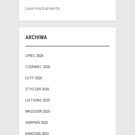
Leon instruments
ARCHIWA
LIPIEC 2026
CZERWIEC 2026
LUTY 2026
STYCZEŃ 2026
LISTOPAD 2025
WRZESIEŃ 2025
SIERPIEŃ 2025
KWIECIEŃ 2025