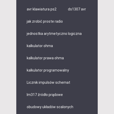
avr klawiatura ps2
ds1307 avr
jak zrobić proste radio
jednostka arytmetyczno logiczna
kalkulator ohma
kalkulator prawa ohma
kalkulator programowalny
Licznik impulsów schemat
lm317 źródło prądowe
obudowy układów scalonych