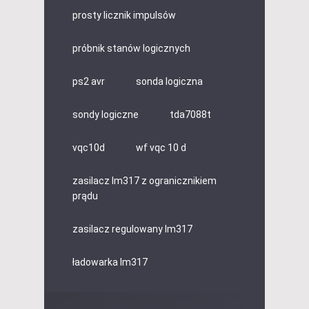
prosty licznik impulsów
próbnik stanów logicznych
ps2 avr
sonda logiczna
sondy logiczne
tda7088t
vqc10d
wf vqc 10 d
zasilacz lm317 z ogranicznikiem
prądu
zasilacz regulowany lm317
ładowarka lm317