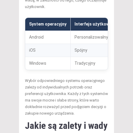
wadą, w zależności od tego, czego ocz期待uje
użytkownik.
System operacyjny
Interfejs użytkownika
Ela
Android
Personalizowalny
Wys
iOS
Spójny
Nis
Windows
Tradycyjny
Śre
Wybór odpowiedniego systemu operacyjnego
zależy od indywidualnych potrzeb oraz
preferencji użytkownika. Każdy z tych systemów
ma swoje mocne i słabe strony, które warto
dokładnie rozważyć przed podjęciem decyzji o
zakupie nowego urządzenia.
Jakie są zalety i wady