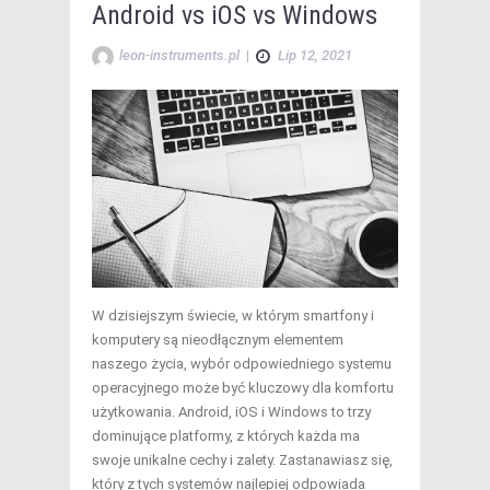
Android vs iOS vs Windows
leon-instruments.pl
|
Lip 12, 2021
W dzisiejszym świecie, w którym smartfony i
komputery są nieodłącznym elementem
naszego życia, wybór odpowiedniego systemu
operacyjnego może być kluczowy dla komfortu
użytkowania. Android, iOS i Windows to trzy
dominujące platformy, z których każda ma
swoje unikalne cechy i zalety. Zastanawiasz się,
który z tych systemów najlepiej odpowiada