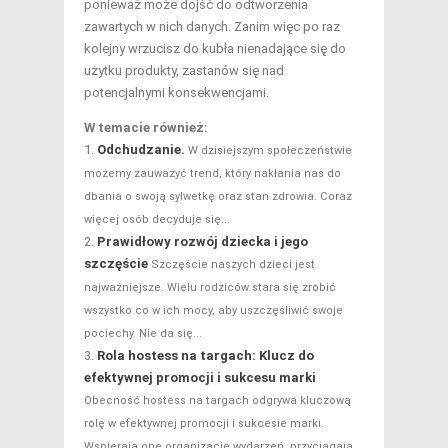
ponieważ może dojść do odtworzenia
zawartych w nich danych. Zanim więc po raz
kolejny wrzucisz do kubła nienadające się do
użytku produkty, zastanów się nad
potencjalnymi konsekwencjami.
W temacie również:
Odchudzanie.
W dzisiejszym społeczeństwie
możemy zauważyć trend, który nakłania nas do
dbania o swoją sylwetkę oraz stan zdrowia. Coraz
więcej osób decyduje się...
Prawidłowy rozwój dziecka i jego
szczęście
Szczęście naszych dzieci jest
najważniejsze. Wielu rodziców stara się zrobić
wszystko co w ich mocy, aby uszczęśliwić swoje
pociechy. Nie da się...
Rola hostess na targach: Klucz do
efektywnej promocji i sukcesu marki
Obecność hostess na targach odgrywa kluczową
rolę w efektywnej promocji i sukcesie marki.
Wspierają one organizację wydarzeń, przyciągają