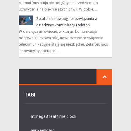
a smartfony stają się potężnym narzędziem do
uchwycenia najpiękniejszych chwil. W dobie, …
Zetafon: Innowacyjne rozwiązania w
dziedzinie komunikacji i telefonii
W dzisiejszym świecie, w którym komunikacja
odgrywa kluczową rolę, nowoczesne rozwiązania
telekomunikacyjne stają się niezbędne. Zetafon, jako
innowacyjny operator, …
TAGI
atmega8 real time clock
avr keyboard