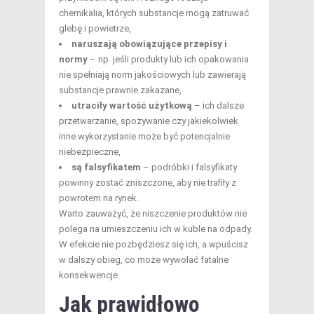
chemikalia, których substancje mogą zatruwać
glebę i powietrze,
naruszają obowiązujące przepisy i
normy
– np. jeśli produkty lub ich opakowania
nie spełniają norm jakościowych lub zawierają
substancje prawnie zakazane,
utraciły wartość użytkową
– ich dalsze
przetwarzanie, spożywanie czy jakiekolwiek
inne wykorzystanie może być potencjalnie
niebezpieczne,
są falsyfikatem
– podróbki i falsyfikaty
powinny zostać zniszczone, aby nie trafiły z
powrotem na rynek.
Warto zauważyć, że niszczenie produktów nie
polega na umieszczeniu ich w kuble na odpady.
W efekcie nie pozbędziesz się ich, a wpuścisz
w dalszy obieg, co może wywołać fatalne
konsekwencje.
Jak prawidłowo