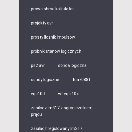
prawo ohma kalkulator
projekty avr
prosty licznik impulsów
próbnik stanów logicznych
ps2 avr
sonda logiczna
sondy logiczne
tda7088t
vqc10d
wf vqc 10 d
zasilacz lm317 z ogranicznikiem
prądu
zasilacz regulowany lm317