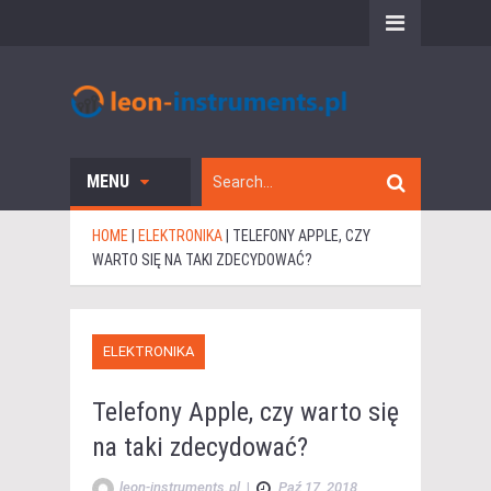
MENU
HOME
|
ELEKTRONIKA
|
TELEFONY APPLE, CZY
WARTO SIĘ NA TAKI ZDECYDOWAĆ?
ELEKTRONIKA
Telefony Apple, czy warto się
na taki zdecydować?
leon-instruments.pl
|
Paź 17, 2018