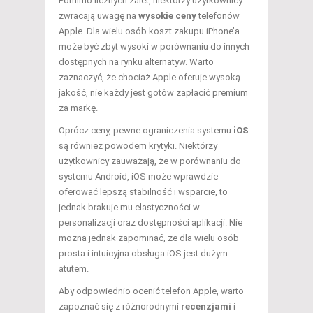
Pomimo licznych zalet, niektórzy użytkownicy
zwracają uwagę na
wysokie ceny
telefonów
Apple. Dla wielu osób koszt zakupu iPhone’a
może być zbyt wysoki w porównaniu do innych
dostępnych na rynku alternatyw. Warto
zaznaczyć, że chociaż Apple oferuje wysoką
jakość, nie każdy jest gotów zapłacić premium
za markę.
Oprócz ceny, pewne ograniczenia systemu
iOS
są również powodem krytyki. Niektórzy
użytkownicy zauważają, że w porównaniu do
systemu Android, iOS może wprawdzie
oferować lepszą stabilność i wsparcie, to
jednak brakuje mu elastyczności w
personalizacji oraz dostępności aplikacji. Nie
można jednak zapominać, że dla wielu osób
prosta i intuicyjna obsługa iOS jest dużym
atutem.
Aby odpowiednio ocenić telefon Apple, warto
zapoznać się z różnorodnymi
recenzjami
i