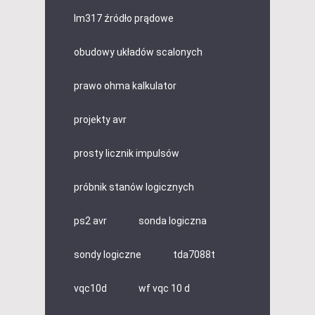
lm317 źródło prądowe
obudowy układów scalonych
prawo ohma kalkulator
projekty avr
prosty licznik impulsów
próbnik stanów logicznych
ps2 avr
sonda logiczna
sondy logiczne
tda7088t
vqc10d
wf vqc 10 d