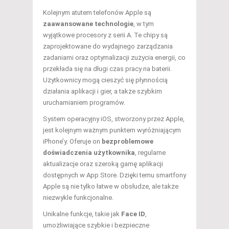
Kolejnym atutem telefonów Apple są
zaawansowane technologie
, w tym
wyjątkowe procesory z serii A. Te chipy są
zaprojektowane do wydajnego zarządzania
zadaniami oraz optymalizacji zużycia energii, co
przekłada się na długi czas pracy na baterii.
Użytkownicy mogą cieszyć się płynnością
działania aplikacji i gier, a także szybkim
uruchamianiem programów.
System operacyjny iOS, stworzony przez Apple,
jest kolejnym ważnym punktem wyróżniającym
iPhone’y. Oferuje on
bezproblemowe
doświadczenia użytkownika
, regularne
aktualizacje oraz szeroką gamę aplikacji
dostępnych w App Store. Dzięki temu smartfony
Apple są nie tylko łatwe w obsłudze, ale także
niezwykle funkcjonalne.
Unikalne funkcje, takie jak
Face ID
,
umożliwiające szybkie i bezpieczne