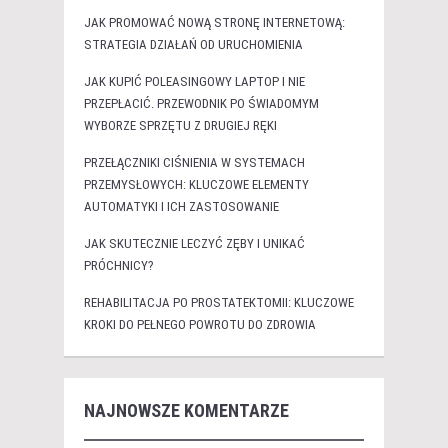
JAK PROMOWAĆ NOWĄ STRONĘ INTERNETOWĄ:
STRATEGIA DZIAŁAŃ OD URUCHOMIENIA
JAK KUPIĆ POLEASINGOWY LAPTOP I NIE
PRZEPŁACIĆ. PRZEWODNIK PO ŚWIADOMYM
WYBORZE SPRZĘTU Z DRUGIEJ RĘKI
PRZEŁĄCZNIKI CIŚNIENIA W SYSTEMACH
PRZEMYSŁOWYCH: KLUCZOWE ELEMENTY
AUTOMATYKI I ICH ZASTOSOWANIE
JAK SKUTECZNIE LECZYĆ ZĘBY I UNIKAĆ
PRÓCHNICY?
REHABILITACJA PO PROSTATEKTOMII: KLUCZOWE
KROKI DO PEŁNEGO POWROTU DO ZDROWIA
NAJNOWSZE KOMENTARZE