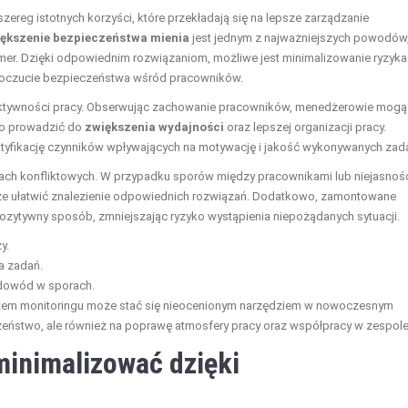
ereg istotnych korzyści, które przekładają się na lepsze zarządzanie
ększenie bezpieczeństwa mienia
jest jednym z najważniejszych powodów
kamer. Dzięki odpowiednim rozwiązaniom, możliwe jest minimalizowanie ryzyka
 poczucie bezpieczeństwa wśród pracowników.
fektywności pracy. Obserwując zachowanie pracowników, menedżerowie mogą
to prowadzić do
zwiększenia wydajności
oraz lepszej organizacji pracy.
tyfikację czynników wpływających na motywację i jakość wykonywanych zad
ach konfliktowych. W przypadku sporów między pracownikami lub niejasnoś
e ułatwić znalezienie odpowiednich rozwiązań. Dodatkowo, zamontowane
zytywny sposób, zmniejszając ryzyko wystąpienia niepożądanych sytuacji.
y.
a zadań.
 dowód w sporach.
ystem monitoringu może stać się nieocenionym narzędziem w nowoczesnym
czeństwo, ale również na poprawę atmosfery pracy oraz współpracy w zespole
minimalizować dzięki