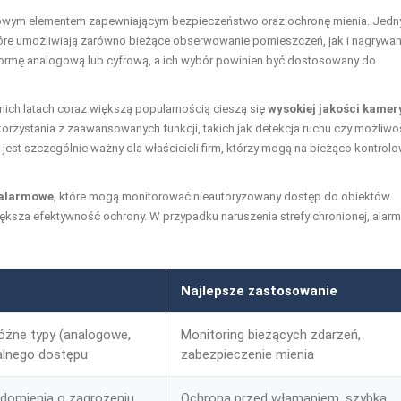
zowym elementem zapewniającym bezpieczeństwo oraz ochronę mienia. Jed
tóre umożliwiają zarówno bieżące obserwowanie pomieszczeń, jak i nagrywan
 formę analogową lub cyfrową, a ich wybór powinien być dostosowany do
nich latach coraz większą popularnością cieszą się
wysokiej jakości kamer
 korzystania z zaawansowanych funkcji, takich jak detekcja ruchu czy możliw
est szczególnie ważny dla właścicieli firm, którzy mogą na bieżąco kontrol
 alarmowe
, które mogą monitorować nieautoryzowany dostęp do obiektów.
iększa efektywność ochrony. W przypadku naruszenia strefy chronionej, alarm
Najlepsze zastosowanie
óżne typy (analogowe,
Monitoring bieżących zdarzeń,
alnego dostępu
zabezpieczenie mienia
adomienia o zagrożeniu
Ochrona przed włamaniem, szybka