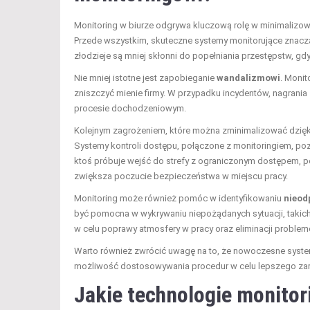
Monitoring w biurze odgrywa kluczową rolę w minimalizow
Przede wszystkim, skuteczne systemy monitorujące znacz
złodzieje są mniej skłonni do popełniania przestępstw, gdy
Nie mniej istotne jest zapobieganie
wandalizmowi
. Monit
zniszczyć mienie firmy. W przypadku incydentów, nagrani
procesie dochodzeniowym.
Kolejnym zagrożeniem, które można zminimalizować dzięki
Systemy kontroli dostępu, połączone z monitoringiem, poz
ktoś próbuje wejść do strefy z ograniczonym dostępem,
zwiększa poczucie bezpieczeństwa w miejscu pracy.
Monitoring może również pomóc w identyfikowaniu
nieod
być pomocna w wykrywaniu niepożądanych sytuacji, takich
w celu poprawy atmosfery w pracy oraz eliminacji proble
Warto również zwrócić uwagę na to, że nowoczesne system
możliwość dostosowywania procedur w celu lepszego za
Jakie technologie monitor