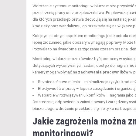
Wdrożenie systemu monitoringu w biurze może przynieść sz
przestrzenią pracy oraz bezpieczeństwo. Po pierwsze,
zwi
dla których przedsiębiorstwa decydują się na instalację 
kradzieży oraz wandalizmu, co przekłada się na większe
Kolejnym istotnym aspektem monitoringu jest kontrola e
lepiej zrozumieć, jakie obszary wymagają poprawy. Może 
Pozwala to na świadome zarządzanie czasem oraz na iden
Monitoring w biurze może również być pomocny w sytuacj
dotyczących wykonywanych zadań, dostęp do nagrań moż
kamery mogą wpłynąć na
zachowania pracowników
w po
Bezpieczeństwo mienia – minimalizacja ryzyka kradzież
Efektywność w pracy – lepsze zarządzanie i organizacj
Wsparcie w rozwiązywaniu konfliktów – nagrania jako
Ostatecznie, odpowiednio zainstalowany i zarządzany s
biurze. Jego wdrożenie przekłada się nie tylko na bezpie
Jakie zagrożenia można z
monitoringowi?