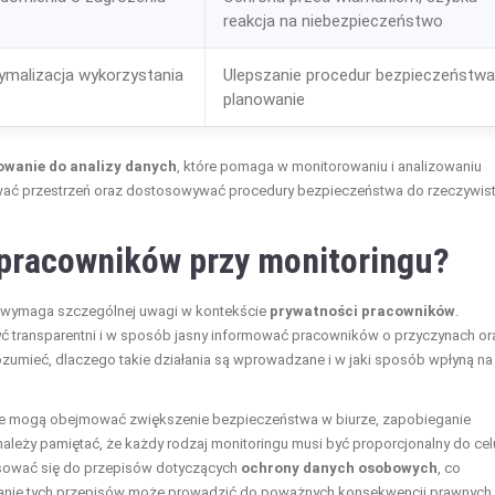
reakcja na niebezpieczeństwo
ymalizacja wykorzystania
Ulepszanie procedur bezpieczeństwa
planowanie
wanie do analizy danych
, które pomaga w monitorowaniu i analizowaniu
ować przestrzeń oraz dostosowywać procedury bezpieczeństwa do rzeczywis
pracowników przy monitoringu?
e wymaga szczególnej uwagi w kontekście
prywatności pracowników
.
yć transparentni i w sposób jasny informować pracowników o przyczynach or
ozumieć, dlaczego takie działania są wprowadzane i w jaki sposób wpłyną na
óre mogą obejmować zwiększenie bezpieczeństwa w biurze, zapobieganie
ależy pamiętać, że każdy rodzaj monitoringu musi być proporcjonalny do cel
osować się do przepisów dotyczących
ochrony danych osobowych
, co
ganie tych przepisów może prowadzić do poważnych konsekwencji prawnych.