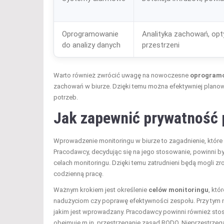
Oprogramowanie
Analityka zachowań, opt
do analizy danych
przestrzeni
Warto również zwrócić uwagę na nowoczesne
oprogramo
zachowań w biurze. Dzięki temu można efektywniej plan
potrzeb.
Jak zapewnić prywatność 
Wprowadzenie monitoringu w biurze to zagadnienie, któr
Pracodawcy, decydując się na jego stosowanie, powinni b
celach monitoringu. Dzięki temu zatrudnieni będą mogli zr
codzienną pracę.
Ważnym krokiem jest określenie
celów monitoringu
, kt
nadużyciom czy poprawę efektywności zespołu. Przy tym n
jakim jest wprowadzany. Pracodawcy powinni również st
obejmuje m.in. przestrzeganie zasad RODO. Nieprzestrze