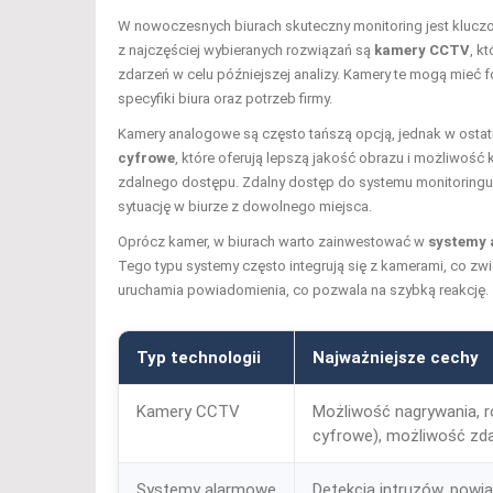
W nowoczesnych biurach skuteczny monitoring jest kluc
z najczęściej wybieranych rozwiązań są
kamery CCTV
, k
zdarzeń w celu późniejszej analizy. Kamery te mogą mieć
specyfiki biura oraz potrzeb firmy.
Kamery analogowe są często tańszą opcją, jednak w ostat
cyfrowe
, które oferują lepszą jakość obrazu i możliwość
zdalnego dostępu. Zdalny dostęp do systemu monitoringu j
sytuację w biurze z dowolnego miejsca.
Oprócz kamer, w biurach warto zainwestować w
systemy
Tego typu systemy często integrują się z kamerami, co zw
uruchamia powiadomienia, co pozwala na szybką reakcję.
Typ technologii
Najważniejsze cechy
Kamery CCTV
Możliwość nagrywania, r
cyfrowe), możliwość zd
Systemy alarmowe
Detekcja intruzów, powi