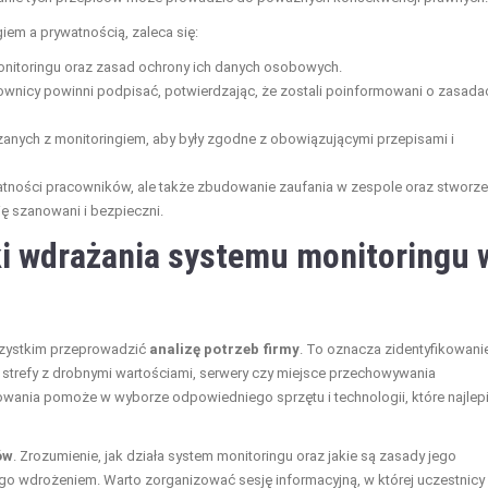
m a prywatnością, zaleca się:
nitoringu oraz zasad ochrony ich danych osobowych.
cownicy powinni podpisać, potwierdzając, że zostali poinformowani o zasadac
zanych z monitoringiem, aby były zgodne z obowiązującymi przepisami i
ywatności pracowników, ale także zbudowanie zaufania w zespole oraz stworze
ę szanowani i bezpieczni.
ki wdrażania systemu monitoringu 
szystkim przeprowadzić
analizę potrzeb firmy
. To oznacza zidentyfikowani
 strefy z drobnymi wartościami, serwery czy miejsce przechowywania
ania pomoże w wyborze odpowiedniego sprzętu i technologii, które najlepi
ów
. Zrozumienie, jak działa system monitoringu oraz jakie są zasady jego
o wdrożeniem. Warto zorganizować sesję informacyjną, w której uczestnicy