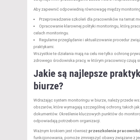
Aby zapewnić odpowiednią równowagę między monitoringie
Przeprowadzenie szkoleń dla pracowników na temat mo
Opracowanie klarownej polityki monitoringu, którą pra
celach monitoringu.
Regularne przeglądanie i aktualizowanie procedur zwią
praktykami.
Wszystkie te działania mają na celu nie tylko ochronę pr
zdrowego środowiska pracy, w którym pracownicy czują si
Jakie są najlepsze prakty
biurze?
Wdrażając system monitoringu w biurze, należy przede w
obszarów, które wymagają szczególnej ochrony, takich jak
dokumentów. Określenie kluczowych punktów do monitorow
odpowiadają potrzebom organizacji.
Ważnym krokiem jest również
przeszkolenie pracownik
funkcjonowania, pomoże zmniejszyć obawy związane z jeg