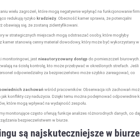
aniu wielu zagrożeń, które mogą negatywnie wpłynąć na funkcjonowanie firm
ąco redukują ryzyko
kradzieży
. Obecność kamer sprawia, że potencjalni
ż obawiają się, że zostaną zidentyfikowani.
ory w strategicznych miejscach mogą odstraszać osoby, które mogłyby
a z kamer stanowią cenny materiał dowodowy, który może być wykorzystany w
 monitoringowi, jest
nieautoryzowany dostęp
do pomieszczeń biurowych.
walają na ścisłą kontrolę, kto może przebywać w określonych strefach. Jeśli
 personel odpowiedzialny za bezpieczeństwo może szybko zareagować, co
powiednich zachowań
wśród pracowników. Obserwacja ich zachowań moż
 jak konflikty czy nadużycia. Dzięki temu można podejmować odpowiednie k
mów, które mogą wpływać na wydajność zespołu.
y monitorujące często oferują funkcje analizes różnorodnych danych, co da
rządzania bezpieczeństwem w biurze.
ingu są najskuteczniejsze w biurz