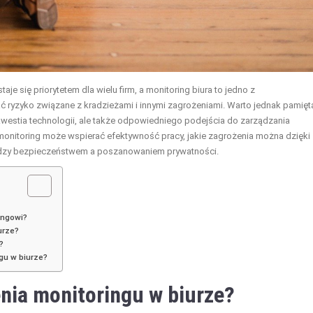
e się priorytetem dla wielu firm, a monitoring biura to jedno z
 ryzyko związane z kradzieżami i innymi zagrożeniami. Warto jednak pamięt
kwestia technologii, ale także odpowiedniego podejścia do zarządzania
 monitoring może wspierać efektywność pracy, jakie zagrożenia można dzięki
dzy bezpieczeństwem a poszanowaniem prywatności.
ingowi?
urze?
?
gu w biurze?
enia monitoringu w biurze?