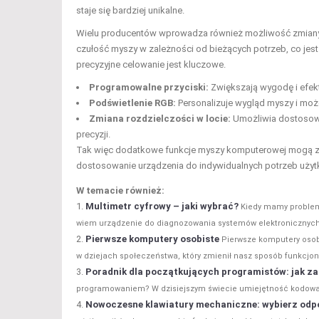
staje się bardziej unikalne.
Wielu producentów wprowadza również możliwość zmiany 
czułość myszy w zależności od bieżących potrzeb, co jest n
precyzyjne celowanie jest kluczowe.
Programowalne przyciski:
Zwiększają wygodę i efekt
Podświetlenie RGB:
Personalizuje wygląd myszy i moż
Zmiana rozdzielczości w locie:
Umożliwia dostosowa
precyzji.
Tak więc dodatkowe funkcje myszy komputerowej mogą zna
dostosowanie urządzenia do indywidualnych potrzeb użyt
W temacie również:
Multimetr cyfrowy – jaki wybrać?
Kiedy mamy problem
wiem urządzenie do diagnozowania systemów elektronicznych, 
Pierwsze komputery osobiste
Pierwsze komputery osobi
w dziejach społeczeństwa, który zmienił nasz sposób funkcjon
Poradnik dla początkujących programistów: jak 
programowaniem? W dzisiejszym świecie umiejętność kodowania
Nowoczesne klawiatury mechaniczne: wybierz odpo