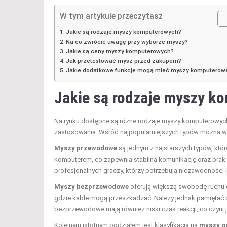
W tym artykule przeczytasz
Jakie są rodzaje myszy komputerowych?
Na co zwrócić uwagę przy wyborze myszy?
Jakie są ceny myszy komputerowych?
Jak przetestować mysz przed zakupem?
Jakie dodatkowe funkcje mogą mieć myszy komputerow
Jakie są rodzaje myszy k
Na rynku dostępne są różne rodzaje myszy komputerowych,
zastosowania. Wśród najpopularniejszych typów można w
Myszy przewodowe
są jednym z najstarszych typów, które
komputerem, co zapewnia stabilną komunikację oraz brak p
profesjonalnych graczy, którzy potrzebują niezawodności i
Myszy bezprzewodowe
oferują większą swobodę ruchu d
gdzie kable mogą przeszkadzać. Należy jednak pamiętać o 
bezprzewodowe mają również niski czas reakcji, co czyni 
Kolejnym istotnym podziałem jest klasyfikacja na
myszy o