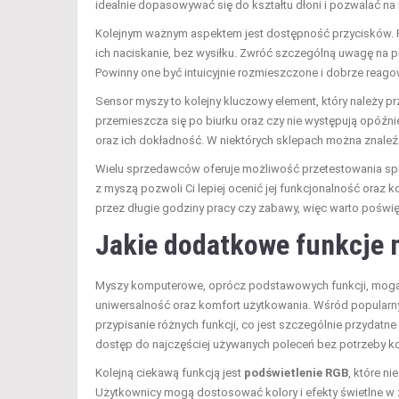
idealnie dopasowywać się do kształtu dłoni i pozwalać na 
Kolejnym ważnym aspektem jest dostępność przycisków. Prz
ich naciskanie, bez wysiłku. Zwróć szczególną uwagę na pr
Powinny one być intuicyjnie rozmieszczone i dobrze reago
Sensor myszy to kolejny kluczowy element, który należy prz
przemieszcza się po biurku oraz czy nie występują opóźni
oraz ich dokładność. W niektórych sklepach można znaleźć
Wielu sprzedawców oferuje możliwość przetestowania sprzę
z myszą pozwoli Ci lepiej ocenić jej funkcjonalność oraz k
przez długie godziny pracy czy zabawy, więc warto poświęc
Jakie dodatkowe funkcje
Myszy komputerowe, oprócz podstawowych funkcji, mog
uniwersalność oraz komfort użytkowania. Wśród popularny
przypisanie różnych funkcji, co jest szczególnie przydatne 
dostęp do najczęściej używanych poleceń bez potrzeby kor
Kolejną ciekawą funkcją jest
podświetlenie RGB
, które n
Użytkownicy mogą dostosować kolory i efekty świetlne w z