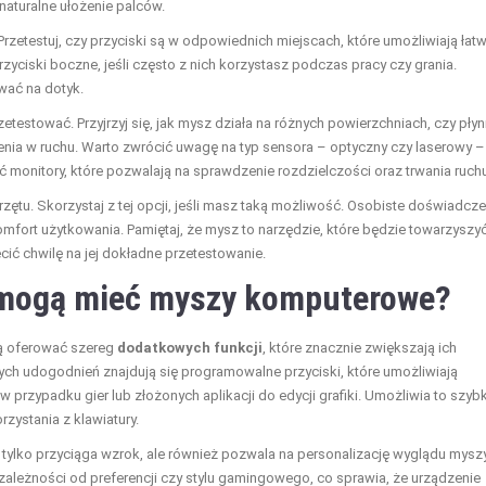
naturalne ułożenie palców.
etestuj, czy przyciski są w odpowiednich miejscach, które umożliwiają łat
zyciski boczne, jeśli często z nich korzystasz podczas pracy czy grania.
wać na dotyk.
etestować. Przyjrzyj się, jak mysz działa na różnych powierzchniach, czy płyn
enia w ruchu. Warto zwrócić uwagę na typ sensora – optyczny czy laserowy –
 monitory, które pozwalają na sprawdzenie rozdzielczości oraz trwania ruchu
tu. Skorzystaj z tej opcji, jeśli masz taką możliwość. Osobiste doświadcze
omfort użytkowania. Pamiętaj, że mysz to narzędzie, które będzie towarzyszyć
ić chwilę na jej dokładne przetestowanie.
 mogą mieć myszy komputerowe?
ą oferować szereg
dodatkowych funkcji
, które znacznie zwiększają ich
ch udogodnień znajdują się programowalne przyciski, które umożliwiają
w przypadku gier lub złożonych aplikacji do edycji grafiki. Umożliwia to szybk
zystania z klawiatury.
ie tylko przyciąga wzrok, ale również pozwala na personalizację wyglądu myszy
ależności od preferencji czy stylu gamingowego, co sprawia, że urządzenie