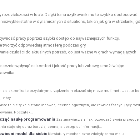
rozdzielczości w locie. Dzięki temu użytkownik może szybko dostosować
iezwykle istotne w dynamicznych d situations, takich jak gra w strzelanki, g
ywność pracy poprzez szybki dostęp do najważniejszych funkcji.
e tworzyć odpowiednią atmosferę podczas gry.
nie czułości do aktualnych potrzeb, co jest ważne w grach wymagających
cznie wpłynąć na komfort i jakość pracy lub zabawy, umożliwiając
kownika.
 z elektronika to przydatnym urządzeniem okazać się może multimetr. Jest to bo
który...
ste to nie tylko historia innowacji technologicznych, ale również fascynujący rozd
owania. Początek...
zacząć naukę programowania
Zastanawiasz się, jak rozpocząć swoją przygodę 
 staje się coraz bardziej cenna, a dostęp do informacji...
wiedni model dla siebie
Klawiatury mechaniczne zdobyły serca wielu