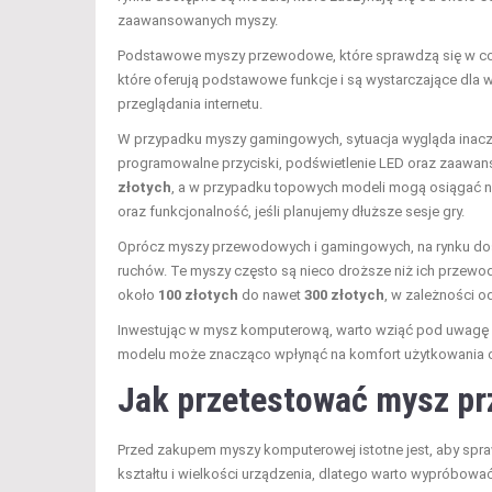
zaawansowanych myszy.
Podstawowe myszy przewodowe, które sprawdzą się w co
które oferują podstawowe funkcje i są wystarczające dla 
przeglądania internetu.
W przypadku myszy gamingowych, sytuacja wygląda inacze
programowalne przyciski, podświetlenie LED oraz zaawan
złotych
, a w przypadku topowych modeli mogą osiągać 
oraz funkcjonalność, jeśli planujemy dłuższe sesje gry.
Oprócz myszy przewodowych i gamingowych, na rynku do
ruchów. Te myszy często są nieco droższe niż ich przewo
około
100 złotych
do nawet
300 złotych
, w zależności o
Inwestując w mysz komputerową, warto wziąć pod uwagę 
modelu może znacząco wpłynąć na komfort użytkowania o
Jak przetestować mysz p
Przed zakupem myszy komputerowej istotne jest, aby spraw
kształtu i wielkości urządzenia, dlatego warto wypróbować