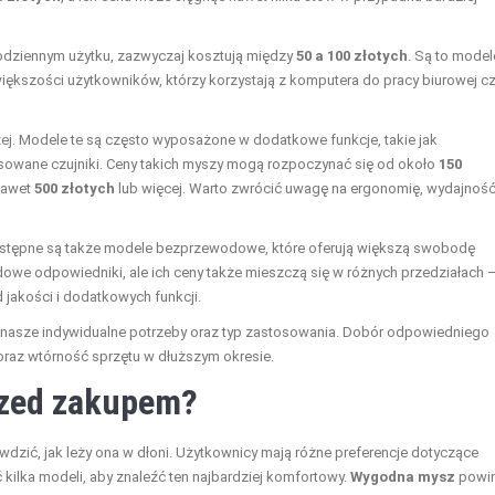
dziennym użytku, zazwyczaj kosztują między
50 a 100 złotych
. Są to model
większości użytkowników, którzy korzystają z komputera do pracy biurowej c
j. Modele te są często wyposażone w dodatkowe funkcje, takie jak
sowane czujniki. Ceny takich myszy mogą rozpoczynać się od około
150
nawet
500 złotych
lub więcej. Warto zwrócić uwagę na ergonomię, wydajnoś
stępne są także modele bezprzewodowe, które oferują większą swobodę
dowe odpowiedniki, ale ich ceny także mieszczą się w różnych przedziałach 
d jakości i dodatkowych funkcji.
nasze indywidualne potrzeby oraz typ zastosowania. Dobór odpowiedniego
raz wtórność sprzętu w dłuższym okresie.
rzed zakupem?
dzić, jak leży ona w dłoni. Użytkownicy mają różne preferencje dotyczące
 kilka modeli, aby znaleźć ten najbardziej komfortowy.
Wygodna mysz
powi