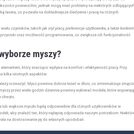
ększości powierzchni, jednak mogą mieć problemy na niektórych odbijającyc
zkę lasera, co pozwala na dokładniejsze śledzenie i pracę na różnych
ielu czynników, takich jak
styl pracy, preferencje użytkownika, a także konkret
 przyciski oraz możliwość programowania, co zwiększa ich funkcjonalność
 wyborze myszy?
lementem, który znacząco wpływa na komfort i efektywność pracy. Przy
 kilka istotnych aspektów.
należy rozważyć. Mysz powinna dobrze leżeć w dłoni, co zminimalizuje zmęcz
myszy przez wiele godzin dziennie powinny wybierać modele, które wspierają
e chwytu.
e lub większe myszki będą odpowiednie dla różnych użytkowników w
odeli, aby znaleźć ten, który najlepiej odpowiada naszym potrzebom. Niektór
wala na dostosowanie jej do własnych upodobań.