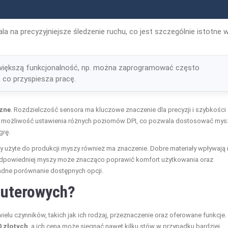
 na precyzyjniejsze śledzenie ruchu, co jest szczególnie istotne 
większą funkcjonalność, np. można zaprogramować często
co przyspiesza pracę.
zne
. Rozdzielczość sensora ma kluczowe znaczenie dla precyzji i szybkości
e możliwość ustawienia różnych poziomów DPI, co pozwala dostosować mys
grę.
ły użyte do produkcji myszy również ma znaczenie. Dobre materiały wpływają 
 odpowiedniej myszy może znacząco poprawić komfort użytkowania oraz
adne porównanie dostępnych opcji.
puterowych?
lu czynników, takich jak ich rodzaj, przeznaczenie oraz oferowane funkcje.
0 złotych
, a ich cena może sięgnąć nawet kilku stów w przypadku bardziej