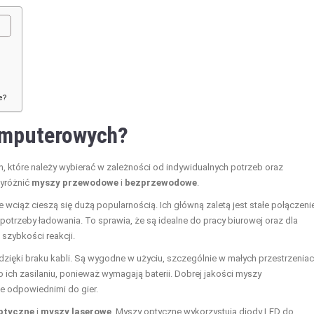
e?
omputerowych?
 które należy wybierać w zależności od indywidualnych potrzeb oraz
yróżnić
myszy przewodowe
i
bezprzewodowe
.
 wciąż cieszą się dużą popularnością. Ich główną zaletą jest stałe połączeni
otrzeby ładowania. To sprawia, że są idealne do pracy biurowej oraz dla
 szybkości reakcji.
zięki braku kabli. Są wygodne w użyciu, szczególnie w małych przestrzeniac
ich zasilaniu, ponieważ wymagają baterii. Dobrej jakości myszy
je odpowiednimi do gier.
ptyczne
i
myszy laserowe
. Myszy optyczne wykorzystują diody LED do