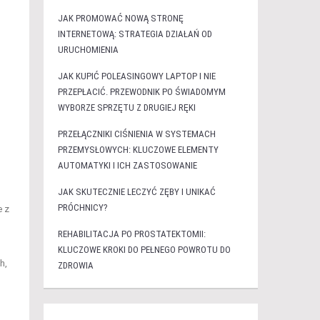
JAK PROMOWAĆ NOWĄ STRONĘ
INTERNETOWĄ: STRATEGIA DZIAŁAŃ OD
URUCHOMIENIA
JAK KUPIĆ POLEASINGOWY LAPTOP I NIE
PRZEPŁACIĆ. PRZEWODNIK PO ŚWIADOMYM
WYBORZE SPRZĘTU Z DRUGIEJ RĘKI
PRZEŁĄCZNIKI CIŚNIENIA W SYSTEMACH
PRZEMYSŁOWYCH: KLUCZOWE ELEMENTY
AUTOMATYKI I ICH ZASTOSOWANIE
JAK SKUTECZNIE LECZYĆ ZĘBY I UNIKAĆ
PRÓCHNICY?
e z
REHABILITACJA PO PROSTATEKTOMII:
KLUCZOWE KROKI DO PEŁNEGO POWROTU DO
h,
ZDROWIA