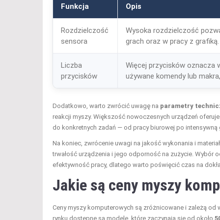
Funkcja
Opis
Rozdzielczość
Wysoka rozdzielczość pozwala
sensora
grach oraz w pracy z grafiką.
Liczba
Więcej przycisków oznacza 
przycisków
używane komendy lub makra, 
Dodatkowo, warto zwrócić uwagę na
parametry technic
reakcji myszy. Większość nowoczesnych urządzeń oferuj
do konkretnych zadań — od pracy biurowej po intensywną 
Na koniec, zwrócenie uwagi na jakość wykonania i materia
trwałość urządzenia i jego odporność na zużycie. Wybór
efektywność pracy, dlatego warto poświęcić czas na dokł
Jakie są ceny myszy kom
Ceny myszy komputerowych są zróżnicowane i zależą od wie
rynku dostępne są modele, które zaczynają się od około
5