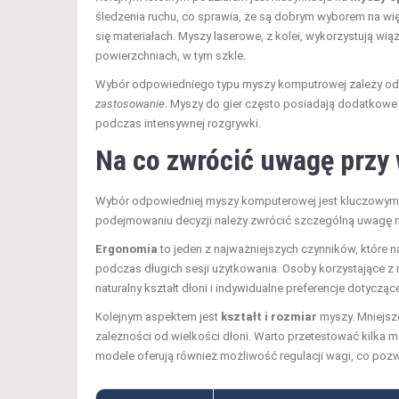
śledzenia ruchu, co sprawia, że są dobrym wyborem na wi
się materiałach. Myszy laserowe, z kolei, wykorzystują wią
powierzchniach, w tym szkle.
Wybór odpowiedniego typu myszy komputrowej zależy od w
zastosowanie
. Myszy do gier często posiadają dodatkowe
podczas intensywnej rozgrywki.
Na co zwrócić uwagę przy
Wybór odpowiedniej myszy komputerowej jest kluczowym e
podejmowaniu decyzji należy zwrócić szczególną uwagę na
Ergonomia
to jeden z najważniejszych czynników, które 
podczas długich sesji użytkowania. Osoby korzystające z 
naturalny kształt dłoni i indywidualne preferencje dotycząc
Kolejnym aspektem jest
kształt i rozmiar
myszy. Mniejsz
zależności od wielkości dłoni. Warto przetestować kilka m
modele oferują również możliwość regulacji wagi, co poz