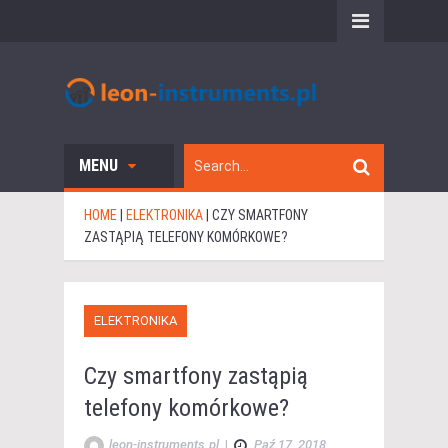
MENU
HOME
|
ELEKTRONIKA
|
CZY SMARTFONY
ZASTĄPIĄ TELEFONY KOMÓRKOWE?
ELEKTRONIKA
Czy smartfony zastąpią
telefony komórkowe?
leon-instruments.pl
|
Paź 17, 2018