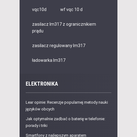
vqc10d
wf vqc 10 d
zasilacz lm317 z ogranicznikiem
prądu
zasilacz regulowany lm317
ładowarka lm317
ELEKTRONIKA
Lear opinie: Recenzje popularnej metody nauki
języków obcych
Jak optymalnie zadbać o baterię w telefonie:
porady i triki
Smartfony z najlepszym aparatem