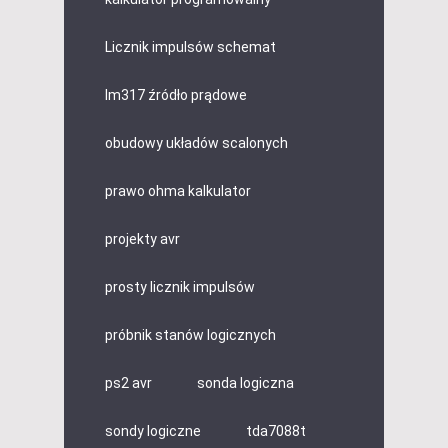
Licznik impulsów schemat
lm317 źródło prądowe
obudowy układów scalonych
prawo ohma kalkulator
projekty avr
prosty licznik impulsów
próbnik stanów logicznych
ps2 avr
sonda logiczna
sondy logiczne
tda7088t