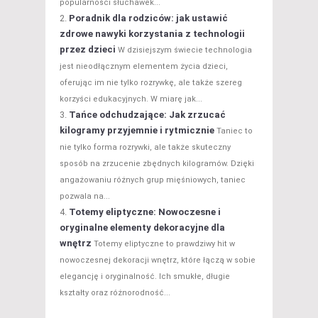
popularności słuchawek...
Poradnik dla rodziców: jak ustawić
zdrowe nawyki korzystania z technologii
przez dzieci
W dzisiejszym świecie technologia
jest nieodłącznym elementem życia dzieci,
oferując im nie tylko rozrywkę, ale także szereg
korzyści edukacyjnych. W miarę jak...
Tańce odchudzające: Jak zrzucać
kilogramy przyjemnie i rytmicznie
Taniec to
nie tylko forma rozrywki, ale także skuteczny
sposób na zrzucenie zbędnych kilogramów. Dzięki
angażowaniu różnych grup mięśniowych, taniec
pozwala na...
Totemy eliptyczne: Nowoczesne i
oryginalne elementy dekoracyjne dla
wnętrz
Totemy eliptyczne to prawdziwy hit w
nowoczesnej dekoracji wnętrz, które łączą w sobie
elegancję i oryginalność. Ich smukłe, długie
kształty oraz różnorodność...