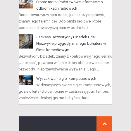
Proste radio: Podstawowe informacje o
odbiornikach radiowych
Radio towarzyszy nam od lat, jednak czy naprawdę
znamy jego tajemnice? Odbiorniki radiowe, które
codziennie towarzyszą nam w podróżach …
Jackass Bezwstydny Dziadek Cda:
Niezwykłe przygody znanego bohatera w
filmie komediowym
Bezwstydny Dziadek, znany z kontrowersyjnego serialu
„Jackass”, powraca w filmie, który obfituje w szalone
przygody i nieprzewidywalne wyzwania. Jego …
Wyszukiwanie gier komputerowych
W dzisiejszym świecie gier komputerowych,
gdzie oferta tytułów rośnie w zastraszającym tempie,
znalezienie idealnej gry może być nie lada …