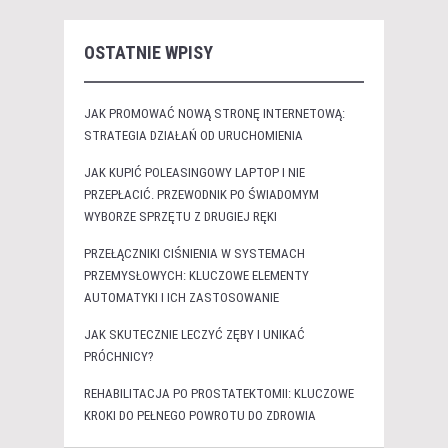
OSTATNIE WPISY
JAK PROMOWAĆ NOWĄ STRONĘ INTERNETOWĄ:
STRATEGIA DZIAŁAŃ OD URUCHOMIENIA
JAK KUPIĆ POLEASINGOWY LAPTOP I NIE
PRZEPŁACIĆ. PRZEWODNIK PO ŚWIADOMYM
WYBORZE SPRZĘTU Z DRUGIEJ RĘKI
PRZEŁĄCZNIKI CIŚNIENIA W SYSTEMACH
PRZEMYSŁOWYCH: KLUCZOWE ELEMENTY
AUTOMATYKI I ICH ZASTOSOWANIE
JAK SKUTECZNIE LECZYĆ ZĘBY I UNIKAĆ
PRÓCHNICY?
REHABILITACJA PO PROSTATEKTOMII: KLUCZOWE
KROKI DO PEŁNEGO POWROTU DO ZDROWIA