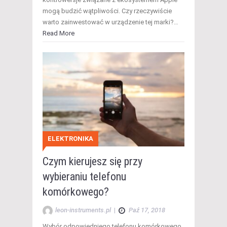
mogą budzić wątpliwości. Czy rzeczywiście
warto zainwestować w urządzenie tej marki?…
Read More
ELEKTRONIKA
Czym kierujesz się przy
wybieraniu telefonu
komórkowego?
leon-instruments.pl
|
Paź 17, 2018
Wybór odpowiedniego telefonu komórkowego