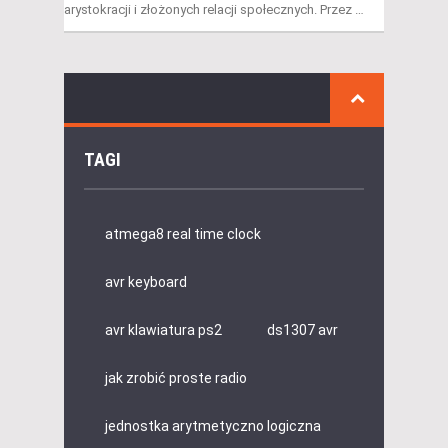
arystokracji i złożonych relacji społecznych. Przez …
TAGI
atmega8 real time clock
avr keyboard
avr klawiatura ps2
ds1307 avr
jak zrobić proste radio
jednostka arytmetyczno logiczna