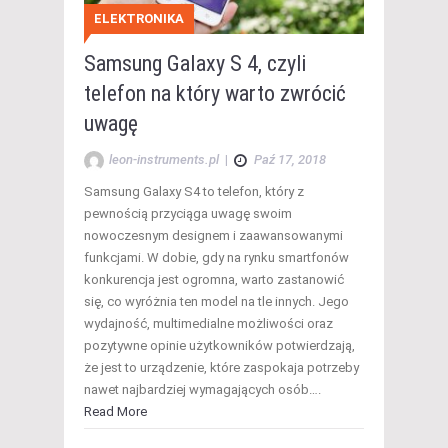
ELEKTRONIKA
Samsung Galaxy S 4, czyli
telefon na który warto zwrócić
uwagę
leon-instruments.pl
|
Paź 17, 2018
Samsung Galaxy S4 to telefon, który z
pewnością przyciąga uwagę swoim
nowoczesnym designem i zaawansowanymi
funkcjami. W dobie, gdy na rynku smartfonów
konkurencja jest ogromna, warto zastanowić
się, co wyróżnia ten model na tle innych. Jego
wydajność, multimedialne możliwości oraz
pozytywne opinie użytkowników potwierdzają,
że jest to urządzenie, które zaspokaja potrzeby
nawet najbardziej wymagających osób….
Read More