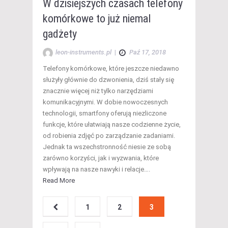
W dzisiejszych czasach telefony
komórkowe to już niemal
gadżety
leon-instruments.pl
|
Paź 17, 2018
Telefony komórkowe, które jeszcze niedawno
służyły głównie do dzwonienia, dziś stały się
znacznie więcej niż tylko narzędziami
komunikacyjnymi. W dobie nowoczesnych
technologii, smartfony oferują niezliczone
funkcje, które ułatwiają nasze codzienne życie,
od robienia zdjęć po zarządzanie zadaniami.
Jednak ta wszechstronność niesie ze sobą
zarówno korzyści, jak i wyzwania, które
wpływają na nasze nawyki i relacje….
Read More
1
2
3