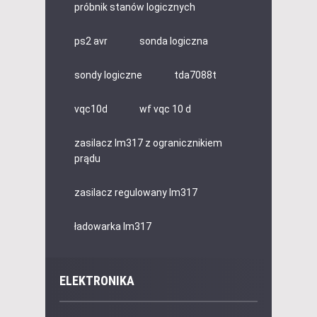
próbnik stanów logicznych
ps2 avr
sonda logiczna
sondy logiczne
tda7088t
vqc10d
wf vqc 10 d
zasilacz lm317 z ogranicznikiem
prądu
zasilacz regulowany lm317
ładowarka lm317
ELEKTRONIKA