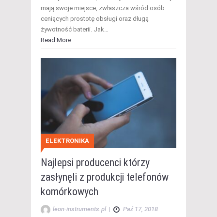
mają swoje miejsce, zwłaszcza wśród osób
ceniących prostotę obsługi oraz długą
żywotność baterii. Jak…
Read More
ELEKTRONIKA
Najlepsi producenci którzy
zasłynęli z produkcji telefonów
komórkowych
leon-instruments.pl
|
Paź 17, 2018