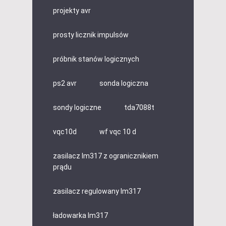
projekty avr
prosty licznik impulsów
próbnik stanów logicznych
ps2 avr
sonda logiczna
sondy logiczne
tda7088t
vqc10d
wf vqc 10 d
zasilacz lm317 z ogranicznikiem
prądu
zasilacz regulowany lm317
ładowarka lm317