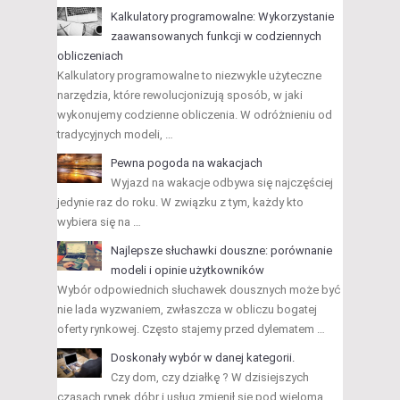
Kalkulatory programowalne: Wykorzystanie
zaawansowanych funkcji w codziennych
obliczeniach
Kalkulatory programowalne to niezwykle użyteczne
narzędzia, które rewolucjonizują sposób, w jaki
wykonujemy codzienne obliczenia. W odróżnieniu od
tradycyjnych modeli, …
Pewna pogoda na wakacjach
Wyjazd na wakacje odbywa się najczęściej
jedynie raz do roku. W związku z tym, każdy kto
wybiera się na …
Najlepsze słuchawki douszne: porównanie
modeli i opinie użytkowników
Wybór odpowiednich słuchawek dousznych może być
nie lada wyzwaniem, zwłaszcza w obliczu bogatej
oferty rynkowej. Często stajemy przed dylematem …
Doskonały wybór w danej kategorii.
Czy dom, czy działkę ? W dzisiejszych
czasach rynek dóbr i usług zmienił się pod wieloma