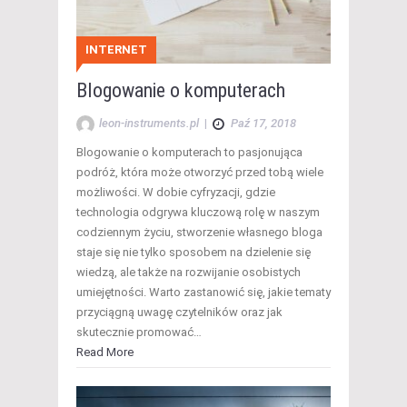
INTERNET
Blogowanie o komputerach
leon-instruments.pl
|
Paź 17, 2018
Blogowanie o komputerach to pasjonująca
podróż, która może otworzyć przed tobą wiele
możliwości. W dobie cyfryzacji, gdzie
technologia odgrywa kluczową rolę w naszym
codziennym życiu, stworzenie własnego bloga
staje się nie tylko sposobem na dzielenie się
wiedzą, ale także na rozwijanie osobistych
umiejętności. Warto zastanowić się, jakie tematy
przyciągną uwagę czytelników oraz jak
skutecznie promować…
Read More