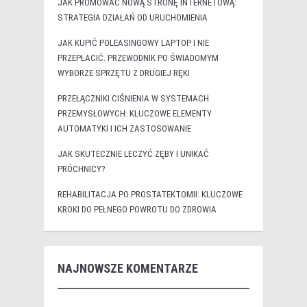
JAK PROMOWAĆ NOWĄ STRONĘ INTERNETOWĄ:
STRATEGIA DZIAŁAŃ OD URUCHOMIENIA
JAK KUPIĆ POLEASINGOWY LAPTOP I NIE
PRZEPŁACIĆ. PRZEWODNIK PO ŚWIADOMYM
WYBORZE SPRZĘTU Z DRUGIEJ RĘKI
PRZEŁĄCZNIKI CIŚNIENIA W SYSTEMACH
PRZEMYSŁOWYCH: KLUCZOWE ELEMENTY
AUTOMATYKI I ICH ZASTOSOWANIE
JAK SKUTECZNIE LECZYĆ ZĘBY I UNIKAĆ
PRÓCHNICY?
REHABILITACJA PO PROSTATEKTOMII: KLUCZOWE
KROKI DO PEŁNEGO POWROTU DO ZDROWIA
NAJNOWSZE KOMENTARZE