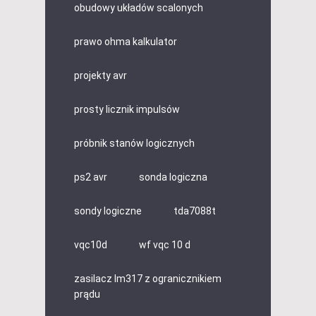
obudowy układów scalonych
prawo ohma kalkulator
projekty avr
prosty licznik impulsów
próbnik stanów logicznych
ps2 avr
sonda logiczna
sondy logiczne
tda7088t
vqc10d
wf vqc 10 d
zasilacz lm317 z ogranicznikiem
prądu