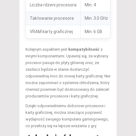
Liczba rdzeni procesora
Min. 4
Lep
Taktowanie procesora
Min. 3.0 GHz
Wyż
VRAM karty graficznej
Min. 6 GB
Lep
Kolejnym aspektem jest
kompatybilność
z
innymi komponentami. Upewnij się, że wybrany
procesor pasuje do płyty głównej oraz, że
zasilacz będzie w stanie dostarczyć
odpowiednią moc do nowej karty graficznej. Nie
można zapominać o systemie chłodzenia, który
również powinien być dostosowany do zaleceń
producentów procesora i karty graficznej.
Dzięki odpowiedniemu doborowi procesora i
karty graficznej, można znacząco poprawić
wydajność swojego komputera gamingowego,
co przełoży się na lepsze wrażenia z gry.