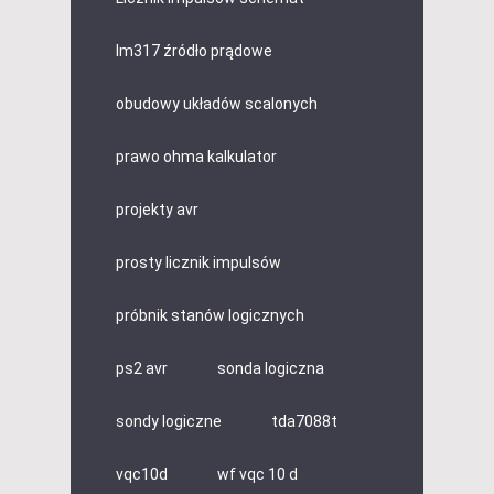
lm317 źródło prądowe
obudowy układów scalonych
prawo ohma kalkulator
projekty avr
prosty licznik impulsów
próbnik stanów logicznych
ps2 avr
sonda logiczna
sondy logiczne
tda7088t
vqc10d
wf vqc 10 d