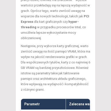
wartości przekładają się na lepszą wydajność w
grach. Oprócz tego, warto zwrócić uwagę na
wsparcie dla nowych technologii, takich jak
PCI
Express
dla kart graficznych czy
hyper-
threading
w przypadku procesorów Intel, co
umożliwia lepsze wykorzystanie mocy
obliczeniowej.
Następnie, przy wyborze karty graficznej, warto
zwrócić uwagę na ilość pamięci VRAM, która ma
wpływ na jakość renderowania grafiki w grach.
Dla współczesnych tytułów, karty z co najmniej 6
GB VRAM są bardziej przyszłościowe. Również
istotne są parametry takie jak taktowanie
pamięci oraz architektura układu graficznego,
które wpływają na wydajność i kompatybilność
z różnymi grami.
Parametr
Zalecana wartość
Zna