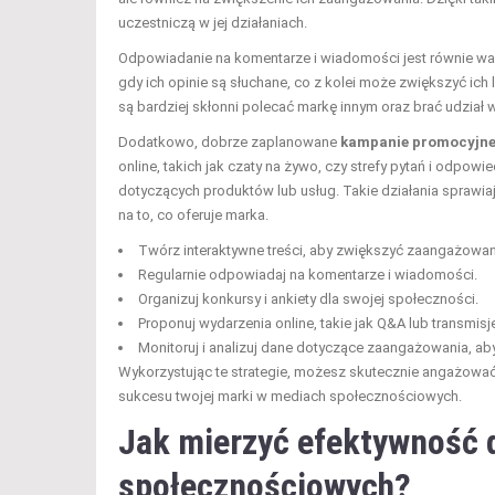
uczestniczą w jej działaniach.
Odpowiadanie na komentarze i wiadomości jest równie ważn
gdy ich opinie są słuchane, co z kolei może zwiększyć ic
są bardziej skłonni polecać markę innym oraz brać udział
Dodatkowo, dobrze zaplanowane
kampanie promocyjn
online, takich jak czaty na żywo, czy strefy pytań i odpo
dotyczących produktów lub usług. Takie działania sprawiają
na to, co oferuje marka.
Twórz interaktywne treści, aby zwiększyć zaangażowan
Regularnie odpowiadaj na komentarze i wiadomości.
Organizuj konkursy i ankiety dla swojej społeczności.
Proponuj wydarzenia online, takie jak Q&A lub transmisje 
Monitoruj i analizuj dane dotyczące zaangażowania, ab
Wykorzystując te strategie, możesz skutecznie angażować s
sukcesu twojej marki w mediach społecznościowych.
Jak mierzyć efektywność 
społecznościowych?