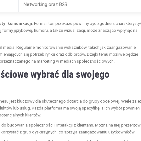
Networking oraz B2B
styl komunikacji
. Forma i ton przekazu powinny być zgodne z charakterysty
 formy językowej, humoru, a także wizualizacji, może znacząco wpłynąć na
al media. Regularne monitorowanie wskaźników, takich jak zaangażowanie,
mieniających się potrzeb rynku oraz odbiorców. Dzięki temu możliwe będzie
u przeznaczanego na marketing w mediach społecznościowych.
ościowe wybrać dla swojego
su jest kluczowy dla skutecznego dotarcia do grupy docelowej. Wiele zale
duktów lub usług. Każda platforma ma swoją specyfikę, a ich wybór powinien
potencjalnych klientów.
a do budowania społeczności i interakcji z klientami. Można na niej prezento
akże korzystać z grup dyskusyjnych, co sprzyja zaangażowaniu użytkowników.