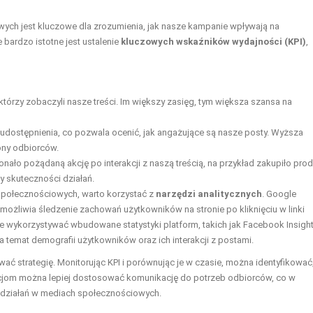
ych jest kluczowe dla zrozumienia, jak nasze kampanie wpływają na
 bardzo istotne jest ustalenie
kluczowych wskaźników wydajności (KPI)
,
którzy zobaczyli nasze treści. Im większy zasięg, tym większa szansa na
udostępnienia, co pozwala ocenić, jak angażujące są nasze posty. Wyższa
rony odbiorców.
onało pożądaną akcję po interakcji z naszą treścią, na przykład zakupiło pro
y skuteczności działań.
społecznościowych, warto korzystać z
narzędzi analitycznych
. Google
 umożliwia śledzenie zachowań użytkowników na stronie po kliknięciu w linki
wykorzystywać wbudowane statystyki platform, takich jak Facebook Insigh
a temat demografii użytkowników oraz ich interakcji z postami.
ać strategię. Monitorując KPI i porównując je w czasie, można identyfikować
macjom można lepiej dostosować komunikację do potrzeb odbiorców, co w
 działań w mediach społecznościowych.