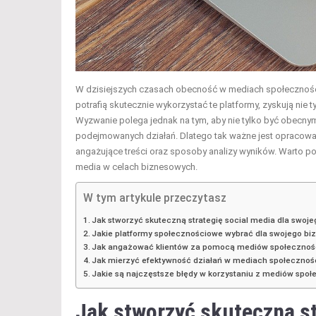
W dzisiejszych czasach obecność w mediach społecznościo
potrafią skutecznie wykorzystać te platformy, zyskują nie 
Wyzwanie polega jednak na tym, aby nie tylko być obecn
podejmowanych działań. Dlatego tak ważne jest opracowan
angażujące treści oraz sposoby analizy wyników. Warto 
media w celach biznesowych.
W tym artykule przeczytasz
Jak stworzyć skuteczną strategię social media dla swoj
Jakie platformy społecznościowe wybrać dla swojego bi
Jak angażować klientów za pomocą mediów społeczno
Jak mierzyć efektywność działań w mediach społeczno
Jakie są najczęstsze błędy w korzystaniu z mediów spo
Jak stworzyć skuteczną st