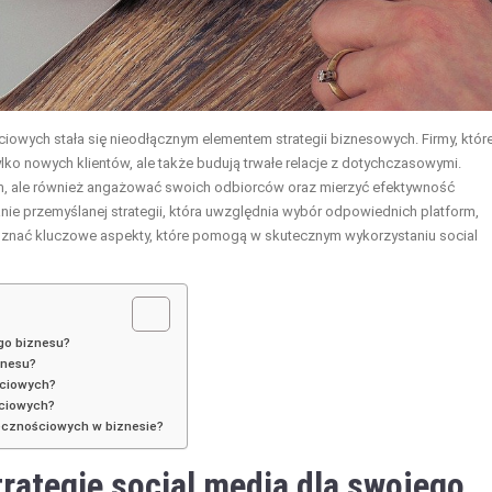
wych stała się nieodłącznym elementem strategii biznesowych. Firmy, któr
tylko nowych klientów, ale także budują trwałe relacje z dotychczasowymi.
ym, ale również angażować swoich odbiorców oraz mierzyć efektywność
ie przemyślanej strategii, która uwzględnia wybór odpowiednich platform,
poznać kluczowe aspekty, które pomogą w skutecznym wykorzystaniu social
ego biznesu?
znesu?
ściowych?
ściowych?
łecznościowych w biznesie?
rategię social media dla swojego