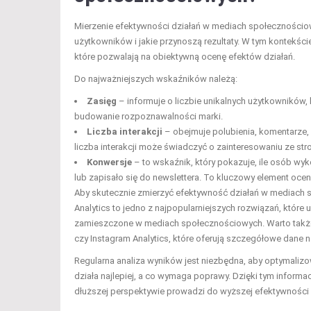
Mierzenie efektywności działań w mediach społecznościow
użytkowników i jakie przynoszą rezultaty. W tym kontekście
które pozwalają na obiektywną ocenę efektów działań.
Do najważniejszych wskaźników należą:
Zasięg
– informuje o liczbie unikalnych użytkowników, 
budowanie rozpoznawalności marki.
Liczba interakcji
– obejmuje polubienia, komentarze, 
liczba interakcji może świadczyć o zainteresowaniu ze st
Konwersje
– to wskaźnik, który pokazuje, ile osób wyk
lub zapisało się do newslettera. To kluczowy element ocen
Aby skutecznie zmierzyć efektywność działań w mediach 
Analytics to jedno z najpopularniejszych rozwiązań, które
zamieszczone w mediach społecznościowych. Warto także 
czy Instagram Analytics, które oferują szczegółowe dane n
Regularna analiza wyników jest niezbędna, aby optymalizow
działa najlepiej, a co wymaga poprawy. Dzięki tym infor
dłuższej perspektywie prowadzi do wyższej efektywności