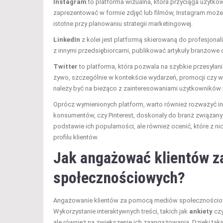
Instagram
to platforma wizualna, która przyciąga użytko
zaprezentować w formie zdjęć lub filmów, Instagram może
istotne przy planowaniu strategii marketingowej.
LinkedIn
z kolei jest platformą skierowaną do profesjona
z innymi przedsiębiorcami, publikować artykuły branżo
Twitter
to platforma, która pozwala na szybkie przesyłan
żywo, szczególnie w kontekście wydarzeń, promocji czy wa
należy być na bieżąco z zainteresowaniami użytkowników 
Oprócz wymienionych platform, warto również rozważyć inn
konsumentów, czy Pinterest, doskonały do branż związanyc
podstawie ich popularności, ale również ocenić, które z 
profilu klientów.
Jak angażować klientów 
społecznościowych?
Angażowanie klientów za pomocą mediów społecznościowy
Wykorzystanie interaktywnych treści, takich jak
ankiety
cz
ale również na zwiększenie ich zaangażowania. Dzięki takim