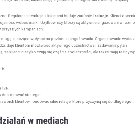
e. Regularna interakcja z klientami buduje zaufanie i
relacje
. Klienci doceni
h lojalność wobec marki. Użytkownicy, którzy są aktywnie angażowani w rozmo
 w przyszłych kampaniach.
e
mogą znacząco wpłynąć na poziom zaangażowania. Organizowanie wydarz
wiedzi, daje klientom możliwość aktywnego uczestnictwa i zadawania pytań
, że klienci nie tylko czują się częścią społeczności, ale także mają realny w
ie.
live.
y dostosować strategie.
woich klientów i budować silne relacje, które przyczynią się do długałego
działań w mediach