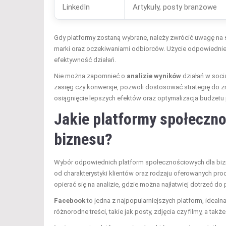
LinkedIn
Artykuły, posty branżowe
Gdy platformy zostaną wybrane, należy zwrócić uwagę na
marki oraz oczekiwaniami odbiorców. Użycie odpowiedniej
efektywność działań.
Nie można zapomnieć o
analizie wyników
działań w soci
zasięg czy konwersje, pozwoli dostosować strategię do z
osiągnięcie lepszych efektów oraz optymalizacja budżet
Jakie platformy społeczn
biznesu?
Wybór odpowiednich platform społecznościowych dla bizne
od charakterystyki klientów oraz rodzaju oferowanych pro
opierać się na analizie, gdzie można najłatwiej dotrzeć do 
Facebook
to jedna z najpopularniejszych platform, idealn
różnorodne treści, takie jak posty, zdjęcia czy filmy, a t