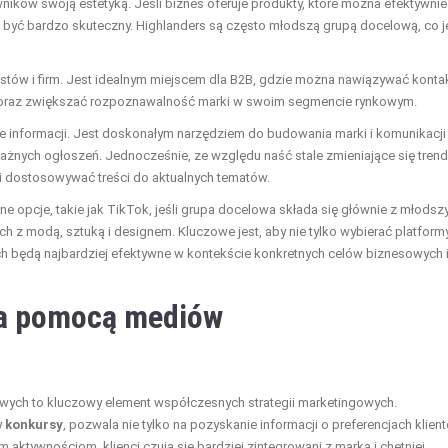
wników swoją estetyką. Jeśli biznes oferuje produkty, które można efektywnie
 być bardzo skuteczny. Highlanders są często młodszą grupą docelową, co j
listów i firm. Jest idealnym miejscem dla B2B, gdzie można nawiązywać konta
we oraz zwiększać rozpoznawalność marki w swoim segmencie rynkowym.
ie informacji. Jest doskonałym narzędziem do budowania marki i komunikacji
żnych ogłoszeń. Jednocześnie, ze względu naść stale zmieniające się trend
i dostosowywać treści do aktualnych tematów.
e opcje, takie jak TikTok, jeśli grupa docelowa składa się głównie z młodsz
h z modą, sztuką i designem. Kluczowe jest, aby nie tylko wybierać platform
nich będą najbardziej efektywne w kontekście konkretnych celów biznesowych 
za pomocą mediów
ch to kluczowy element współczesnych strategii marketingowych.
y
konkursy
, pozwala nie tylko na pozyskanie informacji o preferencjach klien
 aktywnościom, klienci czują się bardziej zintegrowani z marką i chętniej