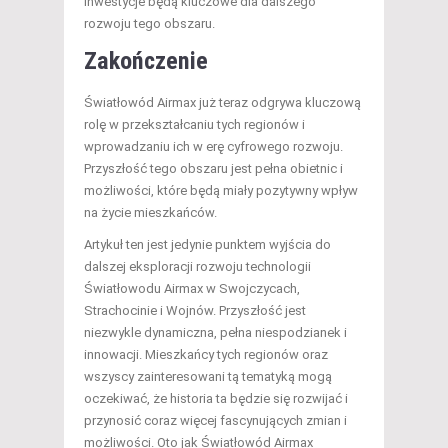
inwestycje będą kluczowe dla dalszego
rozwoju tego obszaru.
Zakończenie
Światłowód Airmax już teraz odgrywa kluczową
rolę w przekształcaniu tych regionów i
wprowadzaniu ich w erę cyfrowego rozwoju.
Przyszłość tego obszaru jest pełna obietnic i
możliwości, które będą miały pozytywny wpływ
na życie mieszkańców.
Artykuł ten jest jedynie punktem wyjścia do
dalszej eksploracji rozwoju technologii
Światłowodu Airmax w Swojczycach,
Strachocinie i Wojnów. Przyszłość jest
niezwykle dynamiczna, pełna niespodzianek i
innowacji. Mieszkańcy tych regionów oraz
wszyscy zainteresowani tą tematyką mogą
oczekiwać, że historia ta będzie się rozwijać i
przynosić coraz więcej fascynujących zmian i
możliwości. Oto jak Światłowód Airmax