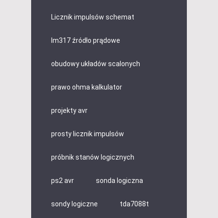
Licznik impulsów schemat
lm317 źródło prądowe
obudowy układów scalonych
prawo ohma kalkulator
projekty avr
prosty licznik impulsów
próbnik stanów logicznych
ps2 avr
sonda logiczna
sondy logiczne
tda7088t