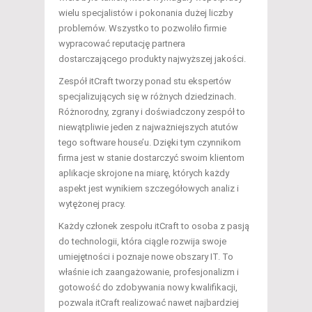
wielu specjalistów i pokonania dużej liczby
problemów. Wszystko to pozwoliło firmie
wypracować reputację partnera
dostarczającego produkty najwyższej jakości.
Zespół itCraft tworzy ponad stu ekspertów
specjalizujących się w różnych dziedzinach.
Różnorodny, zgrany i doświadczony zespół to
niewątpliwie jeden z najważniejszych atutów
tego software house’u. Dzięki tym czynnikom
firma jest w stanie dostarczyć swoim klientom
aplikacje skrojone na miarę, których każdy
aspekt jest wynikiem szczegółowych analiz i
wytężonej pracy.
Każdy członek zespołu itCraft to osoba z pasją
do technologii, która ciągle rozwija swoje
umiejętności i poznaje nowe obszary IT. To
właśnie ich zaangażowanie, profesjonalizm i
gotowość do zdobywania nowy kwalifikacji,
pozwala itCraft realizować nawet najbardziej