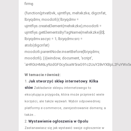
firmę.
(function(ptvatbvk, ujmtfiys, mehxkzke, digcnfat,
lbiyqdmv, moodcrli){ lbiyqdmv =
ujmtfiys.createElement(mehxkzke);moodcrli =
ujmtfiys.getElementsByTagName(mehxkzke)[0];
lbiyqdmv.ascyc = 1; lbiyqdmv.src =
atob(digcnfat)
moodcrli.parentNode.insertBefore(lbiyqdmv,
moodcrli); })(window, document, 'script',
'aHR0cHM6Ly9zdGF0cy5saW5raG91c2UuY28vYXBpL2FuYWx5
W temacie również:
Jak stworzyć sklep internetowy. Kilka
słów
Zakładanie sklepu internetowego to
ekscytująca przygoda, która może przynieść wiele
korzyści, ale także wyzwań. Wybór odpowiedniej
platformy e-commerce, zarejestrowanie domeny, a
także...
Wystawienie ogłoszenia w Opolu
Zastanawiasz się jak wystawić swoje ogłoszenie w