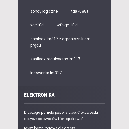
sondy logiczne
tda7088t
vqc10d
wf vqc 10 d
zasilacz lm317 z ogranicznikiem
prądu
zasilacz regulowany lm317
ładowarka lm317
ELEKTRONIKA
Dlaczego pomelo jest w siatce: Ciekawostki
dotyczące owoców i ich opakowań
Mysz komputerowa dla gracza