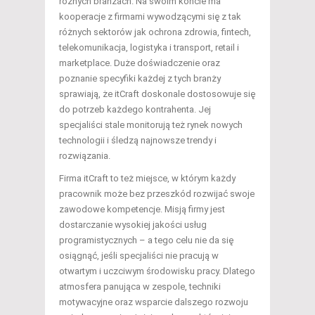
różnych branżach. Na swoim koncie ma
kooperacje z firmami wywodzącymi się z tak
różnych sektorów jak ochrona zdrowia, fintech,
telekomunikacja, logistyka i transport, retail i
marketplace. Duże doświadczenie oraz
poznanie specyfiki każdej z tych branży
sprawiają, że itCraft doskonale dostosowuje się
do potrzeb każdego kontrahenta. Jej
specjaliści stale monitorują też rynek nowych
technologii i śledzą najnowsze trendy i
rozwiązania.
Firma itCraft to też miejsce, w którym każdy
pracownik może bez przeszkód rozwijać swoje
zawodowe kompetencje. Misją firmy jest
dostarczanie wysokiej jakości usług
programistycznych – a tego celu nie da się
osiągnąć, jeśli specjaliści nie pracują w
otwartym i uczciwym środowisku pracy. Dlatego
atmosfera panująca w zespole, techniki
motywacyjne oraz wsparcie dalszego rozwoju